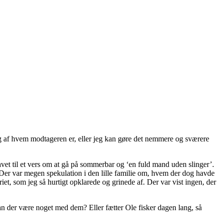
ig af hvem modtageren er, eller jeg kan gøre det nemmere og sværere
avet til et vers om at gå på sommerbar og ‘en fuld mand uden slinger’.
. Der var megen spekulation i den lille familie om, hvem der dog havde
t, som jeg så hurtigt opklarede og grinede af. Der var vist ingen, der
an der være noget med dem? Eller fætter Ole fisker dagen lang, så