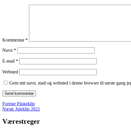
Kommentar
*
Navn
*
E-mail
*
Websted
Gem mit navn, mail og websted i denne browser til næste gang j
Indlægsnavigation
Forrige
Forrige
Påskeklip
Næste
indlæg:
Næste
Juleklip 2021
indlæg:
Værestreger