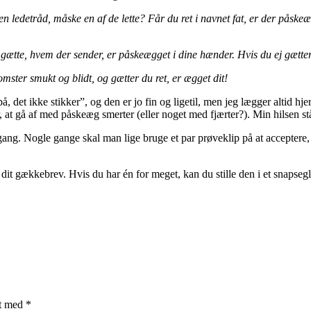
 ledetråd, måske en af de lette? Får du ret i navnet fat, er der påskeæg 
 gætte, hvem der sender, er påskeægget i dine hænder. Hvis du ej gætte
ster smukt og blidt, og gætter du ret, er ægget dit!
, det ikke stikker”, og den er jo fin og ligetil, men jeg lægger altid hjer
, at gå af med påskeæg smerter (eller noget med fjærter?). Min hilsen s
 gang. Nogle gange skal man lige bruge et par prøveklip på at acceptere,
it gækkebrev. Hvis du har én for meget, kan du stille den i et snapseg
et med
*