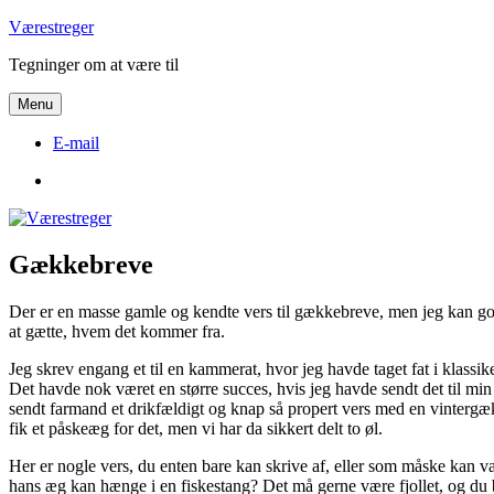
Videre
Værestreger
til
Tegninger om at være til
indhold
Menu
E-mail
E-
mail
Gækkebreve
Der er en masse gamle og kendte vers til gækkebreve, men jeg kan god
at gætte, hvem det kommer fra.
Jeg skrev engang et til en kammerat, hvor jeg havde taget fat i klassi
Det havde nok været en større succes, hvis jeg havde sendt det til min
sendt farmand et drikfældigt og knap så propert vers med en vintergæk
fik et påskeæg for det, men vi har da sikkert delt to øl.
Her er nogle vers, du enten bare kan skrive af, eller som måske kan v
hans æg kan hænge i en fiskestang? Det må gerne være fjollet, og du