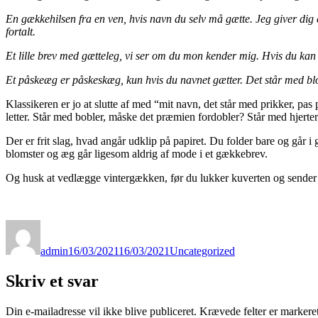
En gækkehilsen fra en ven, hvis navn du selv må gætte. Jeg giver dig en
fortalt.
Et lille brev med gætteleg, vi ser om du mon kender mig. Hvis du kan
Et påskeæg er påskeskæg, kun hvis du navnet gætter. Det står med blom
Klassikeren er jo at slutte af med “mit navn, det står med prikker, pas på
letter. Står med bobler, måske det præmien fordobler? Står med hjerter
Der er frit slag, hvad angår udklip på papiret. Du folder bare og går i
blomster og æg går ligesom aldrig af mode i et gækkebrev.
Og husk at vedlægge vintergækken, før du lukker kuverten og sender d
Forfatter
Udgivet
Kategorier
admin
16/03/2021
16/03/2021
Uncategorized
Skriv et svar
Din e-mailadresse vil ikke blive publiceret.
Krævede felter er marker