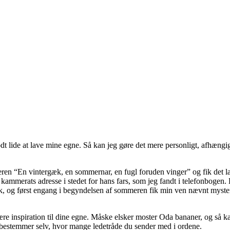
t lide at lave mine egne. Så kan jeg gøre det mere personligt, afhæng
keren “En vintergæk, en sommernar, en fugl foruden vinger” og fik det l
 kammerats adresse i stedet for hans fars, som jeg fandt i telefonbogen
, og først engang i begyndelsen af sommeren fik min ven nævnt mysterie
ære inspiration til dine egne. Måske elsker moster Oda bananer, og så k
 bestemmer selv, hvor mange ledetråde du sender med i ordene.