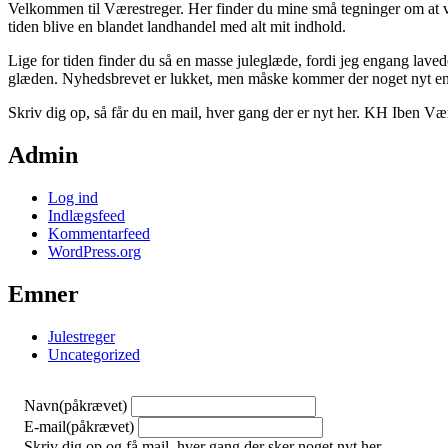
Velkommen til Værestreger. Her finder du mine små tegninger om at være
tiden blive en blandet landhandel med alt mit indhold.
Lige for tiden finder du så en masse juleglæde, fordi jeg engang lavede
glæden. Nyhedsbrevet er lukket, men måske kommer der noget nyt e
Skriv dig op, så får du en mail, hver gang der er nyt her. KH Iben Væ
Admin
Log ind
Indlægsfeed
Kommentarfeed
WordPress.org
Emner
Julestreger
Uncategorized
Navn
(påkrævet)
E-mail
(påkrævet)
Skriv dig op og få mail, hver gang der sker noget nyt her.