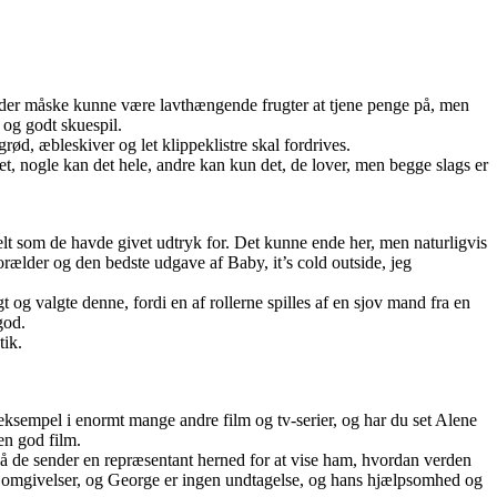
r der måske kunne være lavthængende frugter at tjene penge på, men
 og godt skuespil.
rød, æbleskiver og let klippeklistre skal fordrives.
t, nogle kan det hele, andre kan kun det, de lover, men begge slags er
lt som de havde givet udtryk for. Det kunne ende her, men naturligvis
orælder og den bedste udgave af Baby, it’s cold outside, jeg
t og valgte denne, fordi en af rollerne spilles af en sjov mand fra en
god.
tik.
 eksempel i enormt mange andre film og tv-serier, og har du set Alene
en god film.
, så de sender en repræsentant herned for at vise ham, hvordan verden
 sine omgivelser, og George er ingen undtagelse, og hans hjælpsomhed og