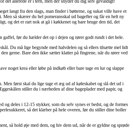
r det allerede er i tern, men der snyder du dig selv gevaldigt!
get langt fra den slags, man finder i bøtterne, og sukat ville have et
t i. Men så skærer du hel pomeransskal ud bagefter og får en helt ny
t, og det er rart nok at gå i køkkenet og bare bruge den tid, det
gaffel, før du hælder det op i dejen og rører godt rundt i det hele.
 skål. Du må lige begynde med halvdelen og så ellers tilsætte mel lidt
 den gerne. Bare den ikke sætter klatter på fingrene, når du rører ved
lave noget krea eller løbe på indkøb eller bare tage en lur og slappe
n. Men først skal du lige tage et æg ud af køleskabet og slå det ud i
Æggeskålen stiller du i nærheden af dine bageplader med papir, og
d og deles i 12-15 stykker, som du selv synes er bedst, og de formes
erlesukkeret, så det klæber på hele overen, før du stiller dine boller
ment, så hold øje med dem, og hiv dem ud, når de er gyldne og sprøde