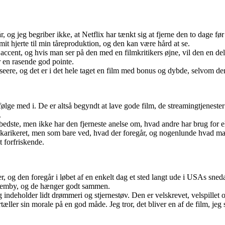
, og jeg begriber ikke, at Netflix har tænkt sig at fjerne den to dage før
a mit hjerte til min tåreproduktion, og den kan være hård at se.
accent, og hvis man ser på den med en filmkritikers øjne, vil den en del
r en rasende god pointe.
ere, og det er i det hele taget en film med bonus og dybde, selvom den 
følge med i. De er altså begyndt at lave gode film, de streamingtjenest
.
 bedste, men ikke har den fjerneste anelse om, hvad andre har brug for el
t karikeret, men som bare ved, hvad der foregår, og nogenlunde hvad ma
t forfriskende.
 og den foregår i løbet af en enkelt dag et sted langt ude i USAs snedæ
hjemby, og de hænger godt sammen.
tidig indeholder lidt drømmeri og stjernestøv. Den er velskrevet, velsp
tæller sin morale på en god måde. Jeg tror, det bliver en af de film, jeg sk