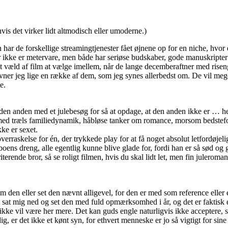
hvis det virker lidt altmodisch eller umoderne.)
har de forskellige streamingtjenester fået øjnene op for en niche, hvo
er ikke er metervare, men både har seriøse budskaber, gode manuskripter
r et væld af film at vælge imellem, når de lange decemberaftner med riseng
ner jeg lige en række af dem, som jeg synes allerbedst om. De vil mege
e.
 den anden med et julebesøg for så at opdage, at den anden ikke er … he
daf med træls familiedynamik, håbløse tanker om romance, morsom bedstef
ke er sexet.
rraskelse for én, der trykkede play for at få noget absolut letfordøjelig
oens dreng, alle egentlig kunne blive glade for, fordi han er så sød og 
rende bror, så se roligt filmen, hvis du skal lidt let, men fin juleroman
m den eller set den nævnt alligevel, for den er med som reference eller
t sat mig ned og set den med fuld opmærksomhed i år, og det er faktisk 
an ikke vil være her mere. Det kan guds engle naturligvis ikke acceptere
 dig, er det ikke et kønt syn, for ethvert menneske er jo så vigtigt for