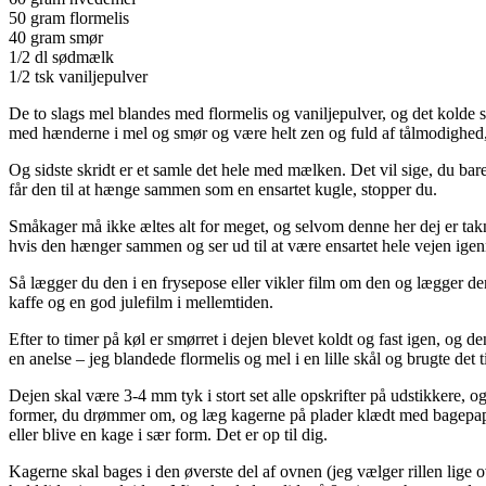
50 gram flormelis
40 gram smør
1/2 dl sødmælk
1/2 tsk vaniljepulver
De to slags mel blandes med flormelis og vaniljepulver, og det kolde sm
med hænderne i mel og smør og være helt zen og fuld af tålmodighed, im
Og sidste skridt er et samle det hele med mælken. Det vil sige, du ba
får den til at hænge sammen som en ensartet kugle, stopper du.
Småkager må ikke æltes alt for meget, og selvom denne her dej er taknem
hvis den hænger sammen og ser ud til at være ensartet hele vejen igen
Så lægger du den i en frysepose eller vikler film om den og lægger den 
kaffe og en god julefilm i mellemtiden.
Efter to timer på køl er smørret i dejen blevet koldt og fast igen, og de
en anelse – jeg blandede flormelis og mel i en lille skål og brugte det t
Dejen skal være 3-4 mm tyk i stort set alle opskrifter på udstikkere, o
former, du drømmer om, og læg kagerne på plader klædt med bagepapir. 
eller blive en kage i sær form. Det er op til dig.
Kagerne skal bages i den øverste del af ovnen (jeg vælger rillen lige