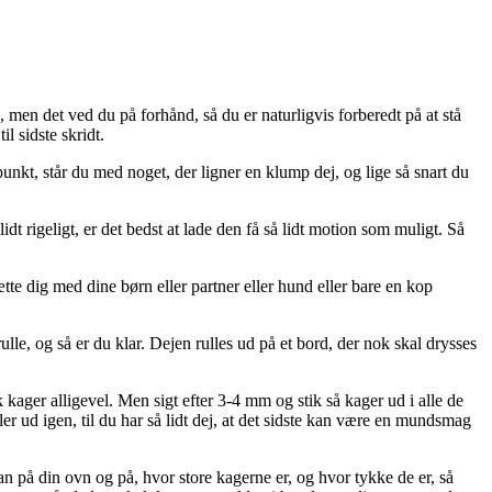
, men det ved du på forhånd, så du er naturligvis forberedt på at stå
l sidste skridt.
nkt, står du med noget, der ligner en klump dej, og lige så snart du
dt rigeligt, er det bedst at lade den få så lidt motion som muligt. Så
tte dig med dine børn eller partner eller hund eller bare en kop
rulle, og så er du klar. Dejen rulles ud på et bord, der nok skal drysses
 kager alligevel. Men sigt efter 3-4 mm og stik så kager ud i alle de
 ud igen, til du har så lidt dej, at det sidste kan være en mundsmag
n på din ovn og på, hvor store kagerne er, og hvor tykke de er, så