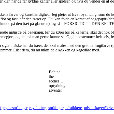
 er klar, når de får gyldne kanter eller spidser, og hvis du vender en af
 alskens farver og kunstfærdighed. Jeg plejer at lave royal icing, som d
flot og fast, når den tørrer op. Du kan folde en kornet af bagepapir (de
, slå knude på den (tæt på glasuren), og så – FORSIGTIGT I DEN RET
nogle mønstre på bagepapir, før du kører løs på kagerne, skal det nok bli
hjemmegjort, og det må man gerne kunne se. Og du bestemmer helt selv, h
n sigte, måske har du træer, der skal males med den grønne frugtfarve (o
bestemmer. Eller dem, du nu måtte dele køkken og kagedåse med.
Behind
the
scenes…
oprydning
afventer.
t
,
pyntesmåkager
,
royal icing
,
småkager
,
udstikkere
,
udstikskager
Skriv