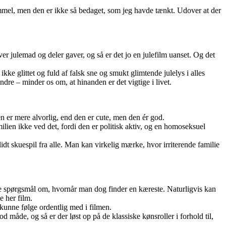
gammel, men den er ikke så bedaget, som jeg havde tænkt. Udover at der
ver julemad og deler gaver, og så er det jo en julefilm uanset. Og det
ke glittet og fuld af falsk sne og smukt glimtende julelys i alles
ndre – minder os om, at hinanden er det vigtige i livet.
 er mere alvorlig, end den er cute, men den ér god.
ilien ikke ved det, fordi den er politisk aktiv, og en homoseksuel
idt skuespil fra alle. Man kan virkelig mærke, hvor irriterende familie
de spørgsmål om, hvornår man dog finder en kæreste. Naturligvis kan
e her film.
 kunne følge ordentlig med i filmen.
måde, og så er der løst op på de klassiske kønsroller i forhold til,