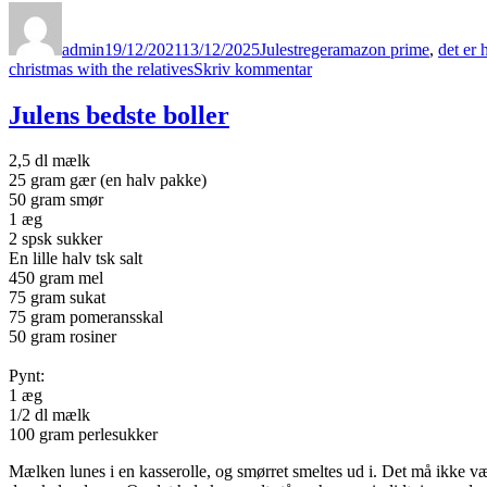
Forfatter
Udgivet
Kategorier
Tags
admin
19/12/2021
13/12/2025
Julestreger
amazon prime
,
det er 
til
christmas with the relatives
Skriv kommentar
Julens
fineste
Julens bedste boller
film
2,5 dl mælk
25 gram gær (en halv pakke)
50 gram smør
1 æg
2 spsk sukker
En lille halv tsk salt
450 gram mel
75 gram sukat
75 gram pomeransskal
50 gram rosiner
Pynt:
1 æg
1/2 dl mælk
100 gram perlesukker
Mælken lunes i en kasserolle, og smørret smeltes ud i. Det må ikke være