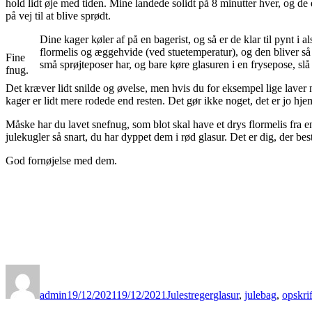
hold lidt øje med tiden. Mine landede solidt på 8 minutter hver, og de
på vej til at blive sprødt.
Dine kager køler af på en bagerist, og så er de klar til pynt i
flormelis og æggehvide (ved stuetemperatur), og den bliver så 
Fine
små sprøjteposer har, og bare køre glasuren i en frysepose
fnug.
Det kræver lidt snilde og øvelse, men hvis du for eksempel lige laver 
kager er lidt mere rodede end resten. Det gør ikke noget, det er jo 
Måske har du lavet snefnug, som blot skal have et drys flormelis fra e
julekugler så snart, du har dyppet dem i rød glasur. Det er dig, der 
God fornøjelse med dem.
Forfatter
Udgivet
Kategorier
Tags
admin
19/12/2021
19/12/2021
Julestreger
glasur
,
julebag
,
opskrif