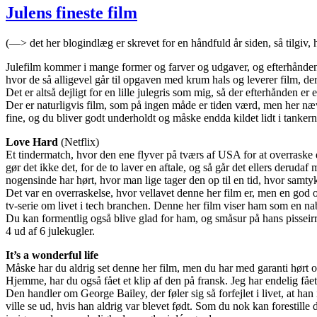
Julens fineste film
(—> det her blogindlæg er skrevet for en håndfuld år siden, så tilgiv, 
Julefilm kommer i mange former og farver og udgaver, og efterhånden 
hvor de så alligevel går til opgaven med krum hals og leverer film, d
Det er altså dejligt for en lille julegris som mig, så der efterhånden e
Der er naturligvis film, som på ingen måde er tiden værd, men her næv
fine, og du bliver godt underholdt og måske endda kildet lidt i tankern
Love Hard
(Netflix)
Et tindermatch, hvor den ene flyver på tværs af USA for at overraske
gør det ikke det, for de to laver en aftale, og så går det ellers deru
nogensinde har hørt, hvor man lige tager den op til en tid, hvor samtyk
Det var en overraskelse, hvor vellavet denne her film er, men en god ove
tv-serie om livet i tech branchen. Denne her film viser ham som en nab
Du kan formentlig også blive glad for ham, og småsur på hans pisseirrite
4 ud af 6 julekugler.
It’s a wonderful life
Måske har du aldrig set denne her film, men du har med garanti hørt o
Hjemme, har du også fået et klip af den på fransk. Jeg har endelig fåe
Den handler om George Bailey, der føler sig så forfejlet i livet, at h
ville se ud, hvis han aldrig var blevet født. Som du nok kan forestille