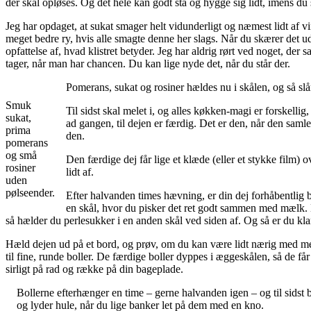
der skal opløses. Og det hele kan godt stå og hygge sig lidt, imens du
Jeg har opdaget, at sukat smager helt vidunderligt og næmest lidt af vi
meget bedre ry, hvis alle smagte denne her slags. Når du skærer det ud,
opfattelse af, hvad klistret betyder. Jeg har aldrig rørt ved noget, d
tager, når man har chancen. Du kan lige nyde det, når du står der.
Pomerans, sukat og rosiner hældes nu i skålen, og så slår
Smuk
Til sidst skal melet i, og alles køkken-magi er forskelli
sukat,
ad gangen, til dejen er færdig. Det er den, når den samle
prima
den.
pomerans
og små
Den færdige dej får lige et klæde (eller et stykke film) o
rosiner
lidt af.
uden
pølseender.
Efter halvanden times hævning, er din dej forhåbentlig ble
en skål, hvor du pisker det ret godt sammen med mælk. D
så hælder du perlesukker i en anden skål ved siden af. Og så er du kla
Hæld dejen ud på et bord, og prøv, om du kan være lidt nærig med mele
til fine, runde boller. De færdige boller dyppes i æggeskålen, så de får
sirligt på rad og række på din bageplade.
Bollerne efterhænger en time – gerne halvanden igen – og til sidst
og lyder hule, når du lige banker let på dem med en kno.