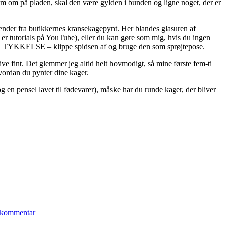
 dem om på pladen, skal den være gylden i bunden og ligne noget, der er
u kender fra butikkernes kransekagepynt. Her blandes glasuren af
r er tutorials på YouTube), eller du kan gøre som mig, hvis du ingen
TE TYKKELSE – klippe spidsen af og bruge den som sprøjtepose.
ve fint. Det glemmer jeg altid helt hovmodigt, så mine første fem-ti
vordan du pynter dine kager.
g en pensel lavet til fødevarer), måske har du runde kager, der bliver
til
Fint
 kommentar
pyntede
julesmåkager