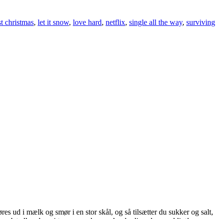
st christmas
,
let it snow
,
love hard
,
netflix
,
single all the way
,
surviving
es ud i mælk og smør i en stor skål, og så tilsætter du sukker og salt,