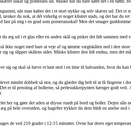
 skærer sukat og pomerans ud. Måske har du bare købt det i en bøtte, hvo
ngummi, når man køber det i et stort stykke og selv skærer ud. Det er me
 tænker du nok, at dét virkelig er noget klistret stads, og det har du re
er sad fast på mig i en grad som pomeransskal! Men det smager guddommelig
 du æg ud i et glas eller en anden skål og pisker det lidt sammen med en 
g, så ikke noget med bare at veje af og tømme vægtskålen ned i den store
r sig og slipper skålens sider. Måske klistrer den lidt endnu, men det må
ver sig og skal så hæve et lunt sted i en time til halvanden, hvor du kan 
vet mindst dobbelt så stor, og du glæder dig helt til at få fingrene i de
et er til pensling af bollerne, så perlesukkerpynten hænger godt ved. 
r.
t her og gøre det uden at drysse rundt på bord og boller. Dejen slås ne
 æg på hele oversiden, og bagefter trykker du dem blidt en anelse ned i p
 bages de ved 210 grader i 12-15 minutter. Ovne har deres eget tempera