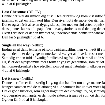
4 ud af 6 julekugler.
Last Christmas
(DR TV)
Denne her skal du skynde dig at se. Den er britisk og kom vist sidste år
julefilm, er det en rigtig god film. Den river lidt i de snore, der går fr
Det er også hårdt at se en dygtig skuespiller med en sløj østeuropæisk 
dens pointe skæres ud i pap uden at tvangsfodre os med den, og det e
Oven i det hele er der en uventet og underholdende bonus for danske se
Den får 5 julekugler ud af 6.
Single all the way
(Netflix)
Endnu en af dem, jeg satte på som baggrundsfilm, men var nødt til at 
og om det nu er de rigtige mennesker, vi vælger at blive kærester med
Samtidig er den fuld af vanlig familiebavl og folk, der bare vil andres
Og så er der hjælpsomme feer i form af yngste generation, som er lid
har homoseksualitet i hovedrollen som det mest naturlige, hvilket er re
4 ud af 6 julekugler.
Let it snow
(Netflix)
Denne her film er ikke særlig lang, og den handler om unge mennesker,
hænger sammen ved de relationer, vi alle sammen har udover vores 
Det er gode historier, som ligner noget fra det virkelige liv, og sam
vil overraske ret mange, er der nogle aktuelle issues på spil, og den for
Og den får 5 ud af 6 julekugler.