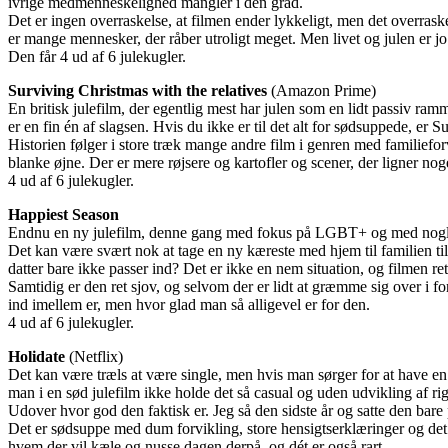
ivrige medmenneskelighed mangler i dén grad.
Det er ingen overraskelse, at filmen ender lykkeligt, men det overras
er mange mennesker, der råber utroligt meget. Men livet og julen er jo p
Den får 4 ud af 6 julekugler.
Surviving Christmas with the relatives
(Amazon Prime)
En britisk julefilm, der egentlig mest har julen som en lidt passiv ram
er en fin én af slagsen. Hvis du ikke er til det alt for sødsuppede, er 
Historien følger i store træk mange andre film i genren med familieforv
blanke øjne. Der er mere røjsere og kartofler og scener, der ligner noge
4 ud af 6 julekugler.
Happiest Season
Endnu en ny julefilm, denne gang med fokus på LGBT+ og med nogle fin
Det kan være svært nok at tage en ny kæreste med hjem til familien til
datter bare ikke passer ind? Det er ikke en nem situation, og filmen rett
Samtidig er den ret sjov, og selvom der er lidt at græmme sig over i fo
ind imellem er, men hvor glad man så alligevel er for den.
4 ud af 6 julekugler.
Holidate
(Netflix)
Det kan være træls at være single, men hvis man sørger for at have e
man i en sød julefilm ikke holde det så casual og uden udvikling af rig
Udover hvor god den faktisk er. Jeg så den sidste år og satte den bare
Det er sødsuppe med dum forvikling, store hensigtserklæringer og det s
hvem der vil kæle og nusse dagen derpå, og dét er også rart.