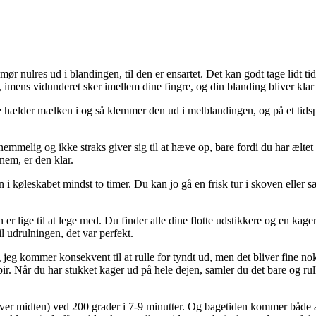
ør nulres ud i blandingen, til den er ensartet. Det kan godt tage lidt tid
ens vidunderet sker imellem dine fingre, og din blanding bliver klar ti
re hælder mælken i og så klemmer den ud i melblandingen, og på et tidspu
melig og ikke straks giver sig til at hæve op, bare fordi du har æltet li
nem, er den klar.
i køleskabet mindst to timer. Du kan jo gå en frisk tur i skoven eller sæ
n er lige til at lege med. Du finder alle dine flotte udstikkere og en kage
il udrulningen, det var perfekt.
g jeg kommer konsekvent til at rulle for tyndt ud, men det bliver fine nok
Når du har stukket kager ud på hele dejen, samler du det bare og ruller
 over midten) ved 200 grader i 7-9 minutter. Og bagetiden kommer både a