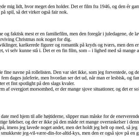
kede mig lidt, hvor meget den holder. Det er film fra 1946, og den ér 
å spil, så det virker også fair nok.
me og faktisk mest er en familiefilm, men den foregår i juledagene, de la
Surviving Christmas nok noget for dig.
iklinger, karikerede figurer og romantik på kryds og tværs, men den er ik
t, vi selv kunne stå i. Det er en fin film, som – i lighed med så mange a
e navne på rollelisten. Den var slet ikke, som jeg forventede, og den
 fem dages juleferie, men hvordan ser det ud, når man er lesbisk, og fam
er et fint spotlight på den slags kvaler.
rm af overgjort morsomhed, er der mange sjove situationer, og det er sol
n date med hjem til alle højtiderne, slipper man måske for de enerveren
tige følelser, og der er ikke på den måde ret mange overraskelser i denn
 på, imens jeg lavede noget andet, men det holdt jeg helt op med, så jeg
mukkeste jeg-vil-være-din-for-altid-kys, men den er også sjov på en god 