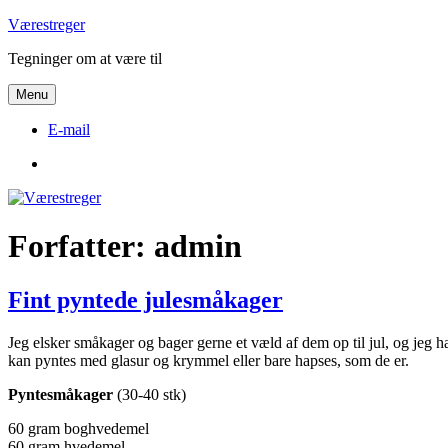
Videre
Værestreger
til
Tegninger om at være til
indhold
Menu
E-mail
E-
mail
Forfatter:
admin
Fint pyntede julesmåkager
Jeg elsker småkager og bager gerne et væld af dem op til jul, og jeg h
kan pyntes med glasur og krymmel eller bare hapses, som de er.
Pyntesmåkager
(30-40 stk)
60 gram boghvedemel
60 gram hvedemel