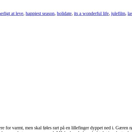
herligt at leve
,
happiest season
,
holidate
,
its a wonderful life
,
julefilm
,
la
 for varmt, men skal føles rart på en lillefinger dyppet ned i. Gæren rør