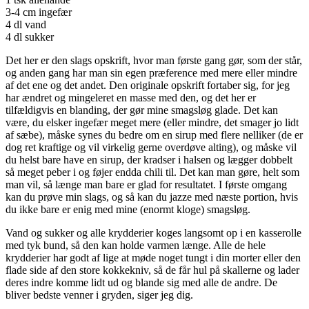
3-4 cm ingefær
4 dl vand
4 dl sukker
Det her er den slags opskrift, hvor man første gang gør, som der står,
og anden gang har man sin egen præference med mere eller mindre
af det ene og det andet. Den originale opskrift fortaber sig, for jeg
har ændret og mingeleret en masse med den, og det her er
tilfældigvis en blanding, der gør mine smagsløg glade. Det kan
være, du elsker ingefær meget mere (eller mindre, det smager jo lidt
af sæbe), måske synes du bedre om en sirup med flere nelliker (de er
dog ret kraftige og vil virkelig gerne overdøve alting), og måske vil
du helst bare have en sirup, der kradser i halsen og lægger dobbelt
så meget peber i og føjer endda chili til. Det kan man gøre, helt som
man vil, så længe man bare er glad for resultatet. I første omgang
kan du prøve min slags, og så kan du jazze med næste portion, hvis
du ikke bare er enig med mine (enormt kloge) smagsløg.
Vand og sukker og alle krydderier koges langsomt op i en kasserolle
med tyk bund, så den kan holde varmen længe. Alle de hele
krydderier har godt af lige at møde noget tungt i din morter eller den
flade side af den store kokkekniv, så de får hul på skallerne og lader
deres indre komme lidt ud og blande sig med alle de andre. De
bliver bedste venner i gryden, siger jeg dig.