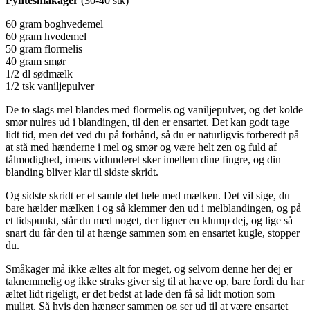
Pyntesmåkager
(30-40 stk)
60 gram boghvedemel
60 gram hvedemel
50 gram flormelis
40 gram smør
1/2 dl sødmælk
1/2 tsk vaniljepulver
De to slags mel blandes med flormelis og vaniljepulver, og det kolde
smør nulres ud i blandingen, til den er ensartet. Det kan godt tage
lidt tid, men det ved du på forhånd, så du er naturligvis forberedt på
at stå med hænderne i mel og smør og være helt zen og fuld af
tålmodighed, imens vidunderet sker imellem dine fingre, og din
blanding bliver klar til sidste skridt.
Og sidste skridt er et samle det hele med mælken. Det vil sige, du
bare hælder mælken i og så klemmer den ud i melblandingen, og på
et tidspunkt, står du med noget, der ligner en klump dej, og lige så
snart du får den til at hænge sammen som en ensartet kugle, stopper
du.
Småkager må ikke æltes alt for meget, og selvom denne her dej er
taknemmelig og ikke straks giver sig til at hæve op, bare fordi du har
æltet lidt rigeligt, er det bedst at lade den få så lidt motion som
muligt. Så hvis den hænger sammen og ser ud til at være ensartet