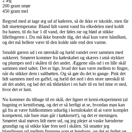
2 æg
200 gram smør
450 gram mel
Begynd med at tage æg ud af køleren, så de ikke er iskolde, men får
lidt stuetemperatur. Bland lidt varmt vand fra elkedelen med koldt
fra hanen, til du har 1 dl vand, der føles rar og blød at stikke
lillefingeren i. Du må ikke brænde dig, det skal kun være håndlunt,
og det må hellere være til den kolde side end den varme.
Smuldr gæren ud i en røreskål og hæld vandet over sammen med
sukkeret. Smørret kommer fra køleskabet og skæres i små stykker
og plumpes ned i skålen til det andet. Æggene slås ud i en lille skål
sammen med saltet. Det er lige, hvad der kan være mellem to fingre,
når du stikker dem i saltbøtten. Og så gør du det to gange. Pisk det
lidt sammen med en gaffel, og hæld det ned i den store røreskål til
alt det andet, og lad det stå tildækket i en halv til en hel time et sted,
hvor det er lunt.
Nu kommer du tilbage til en skål, der ligner et kemi-eksperiment (al
bagning er kemiforsøg, og det er så herligt at se, hvordan man kan
gå fra at være fuldkommen uduelig i kemilokalet til at være komplet
kompetent, når bare man går i køkkenet!), og det er meningen.
Smørret skal møves lidt mere ud, og jeg plejer at vaske hænderne
grundigt og så stikke klør fem ned i skålen. Så smatter jeg
blandingen ud mellem fingrene som et legebarn, og det er fedtet og