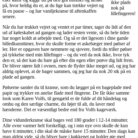
ikke plads
på, hvor heldig du er, at du lige kan trække vejret og
nok på
få en pause – og har vaniljekranse til aftenkaffen
lillefingeren!
senere.
Når du har trukket vejret og ventet et par timer, tager du lidt af den
ud af køleskabet ad gangen og lader resten vente, så du hele tiden
har noget koldt at arbejde med. Og så er det ligesom i dine gamle
billedkunsttimer, hvor du skulle forme et askebæger med pølser af
ler. Her er opgaven bare nemmere og sjovere, fordi du triller pølser
på tykkelse med min lillefinger – og du ved da nok ikke, hvor tyk
den er, så der kan du bare gå efter din egen eller prøve dig lidt frem.
De bliver større lidt i ovnen, men de flyder ikke meget ud, og jeg har
aldrig oplevet, at de bager sammen, og jeg har da nok 20 stk på en
plade ad gangen.
Pølserne samler du til kranse, som du lægger på en bageplade med
papir og trykker en anelse flade med fingrene. De får ikke samme
look som Karen Volfs, til gengæld er de fulde af dit håndelag og
omhu og den særlige charme, du føjer til alt, du laver med
hænderne. Det er væsentligt bedre end fru Volfs kageværk.
Dine vidunderkranse skal bages ved 180 grader i 12-14 minutter.
Alle ovne varmer helt forskelligt, og i min nye ovn skulle de kun
have ti minutter, i din skal de måske have 15 minutter. Den slags kan
man aldrig vide, så du bliver bare i køkkenet og holder øje med