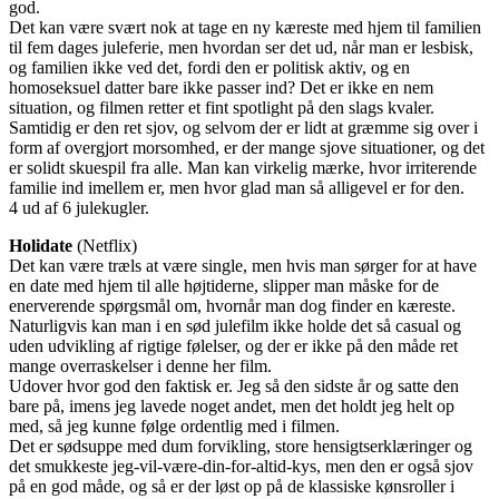
god.
Det kan være svært nok at tage en ny kæreste med hjem til familien
til fem dages juleferie, men hvordan ser det ud, når man er lesbisk,
og familien ikke ved det, fordi den er politisk aktiv, og en
homoseksuel datter bare ikke passer ind? Det er ikke en nem
situation, og filmen retter et fint spotlight på den slags kvaler.
Samtidig er den ret sjov, og selvom der er lidt at græmme sig over i
form af overgjort morsomhed, er der mange sjove situationer, og det
er solidt skuespil fra alle. Man kan virkelig mærke, hvor irriterende
familie ind imellem er, men hvor glad man så alligevel er for den.
4 ud af 6 julekugler.
Holidate
(Netflix)
Det kan være træls at være single, men hvis man sørger for at have
en date med hjem til alle højtiderne, slipper man måske for de
enerverende spørgsmål om, hvornår man dog finder en kæreste.
Naturligvis kan man i en sød julefilm ikke holde det så casual og
uden udvikling af rigtige følelser, og der er ikke på den måde ret
mange overraskelser i denne her film.
Udover hvor god den faktisk er. Jeg så den sidste år og satte den
bare på, imens jeg lavede noget andet, men det holdt jeg helt op
med, så jeg kunne følge ordentlig med i filmen.
Det er sødsuppe med dum forvikling, store hensigtserklæringer og
det smukkeste jeg-vil-være-din-for-altid-kys, men den er også sjov
på en god måde, og så er der løst op på de klassiske kønsroller i