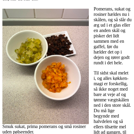
Pomerans, sukat og
rosiner hældes nu i
skålen, og så slår du
æg ud i et glas eller
en anden skål og
pisker det lidt
sammen med en
gaffel, før du
hælder det op i
dejen og rører godt
rundt i det hele.
Til sidst skal melet
i, og alles køkken-
magi er forskellig,
så ikke noget med
bare at veje af og
tømme vægtskålen
ned i den store skål.
Du må lige
begynde med
halvdelen og så
Smuk sukat, prima pomerans og små rosiner
ellers tilsætte mel
uden pølseender.
lidt ad gangen, til