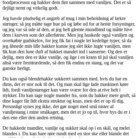
foodprocessor og hakker dem fint sammen med vaniljen. Det er så
dejligt nemt og virkelig godt.
Jeg havde pludselig et angreb af mug i min beholdning af lækre
stænger, så jeg måtte tage hue på og løbe ud for at hente forsyninger,
og jeg var så ude af den, at jeg helt glemte mundbind og måtte hive
dem i kurven som det allerførste. Men jeg huskede også vaniljen og
overkøbte gudskelov, for jeg fik fat i nogle let kedelige typer, så da
jeg åbnede min lille hakker kunne jeg slet ikke lugte vaniljen, men
fik kun den lune duft af hakket mandel ind i sanserne. Og den er
dejlig, men den er ikke vanilje, og lige i en krans til jul skal vaniljen
altså være fremtrædende, så den fik endnu en stang, og det var
ganske herligt.
Du kan også blendehakke sukkeret sammen med, hvis du har en
dims, der er stor nok til det. Og man skal lige lade maskinen køre
lidt, fordi vaniljestænger kan være svære for den at rive helt i
stykker. Du kan tage nogle mander fra, som du hakker mere groft, så
dine kager får lidt ekstra struktur og knas, men det er op til dig.
Personligt synes jeg ikke, det gør noget med små nister af
vaniljestang i mine småkager, men det er jo op til, hvor hys du er i
den ene eller den anden retning.
De hakkede mandler, vanilje og sukker skal op i en skål, og melet
blandes i. Du kan bare røre rundt med en stor ske eller blande det