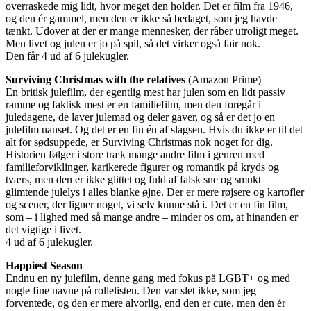
overraskede mig lidt, hvor meget den holder. Det er film fra 1946,
og den ér gammel, men den er ikke så bedaget, som jeg havde
tænkt. Udover at der er mange mennesker, der råber utroligt meget.
Men livet og julen er jo på spil, så det virker også fair nok.
Den får 4 ud af 6 julekugler.
Surviving Christmas with the relatives
(Amazon Prime)
En britisk julefilm, der egentlig mest har julen som en lidt passiv
ramme og faktisk mest er en familiefilm, men den foregår i
juledagene, de laver julemad og deler gaver, og så er det jo en
julefilm uanset. Og det er en fin én af slagsen. Hvis du ikke er til det
alt for sødsuppede, er Surviving Christmas nok noget for dig.
Historien følger i store træk mange andre film i genren med
familieforviklinger, karikerede figurer og romantik på kryds og
tværs, men den er ikke glittet og fuld af falsk sne og smukt
glimtende julelys i alles blanke øjne. Der er mere røjsere og kartofler
og scener, der ligner noget, vi selv kunne stå i. Det er en fin film,
som – i lighed med så mange andre – minder os om, at hinanden er
det vigtige i livet.
4 ud af 6 julekugler.
Happiest Season
Endnu en ny julefilm, denne gang med fokus på LGBT+ og med
nogle fine navne på rollelisten. Den var slet ikke, som jeg
forventede, og den er mere alvorlig, end den er cute, men den ér