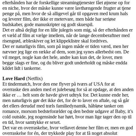
efterhånden har de forskellige streamingtjenester fået øjnene op for
en niche, hvor der måske kunne være lavthængende frugter at tjene
penge på, men hvor de så alligevel går til opgaven med krum hals
og leverer film, der ikke er metervare, men både har seriøse
budskaber, gode manuskripter og godt skuespil.
Det er altså dejligt for en lille julegris som mig, så der efterhånden er
et væld af film at vælge imellem, når de lange decemberaftner med
risengrød, æbleskiver og let klippeklistre skal fordrives.
Der er naturligvis film, som på ingen måde er tiden værd, men her
nævner jeg lige en række af dem, som jeg synes allerbedst om. De
vil meget, nogle kan det hele, andre kan kun det, de lover, men
begge slags er fine, og du bliver godt underholdt og måske endda
kildet lidt i tankerne.
Love Hard
(Netflix)
Et tindermatch, hvor den ene flyver på tværs af USA for at
overraske den anden med et julebesøg for så at opdage, at den anden
ikke er … helt som de havde givet udtryk for. Det kunne ende her,
men naturligvis gør det ikke det, for de to laver en aftale, og så går
det ellers derudaf med træls familiedynamik, håbløse tanker om
romance, morsom bedsteforælder og den bedste udgave af Baby, it’s
cold outside, jeg nogensinde har hørt, hvor man lige tager den op til
en tid, hvor samtykke er sexet.
Det var en overraskelse, hvor vellavet denne her film er, men en god
overraskelse for én, der trykkede play for at få noget absolut