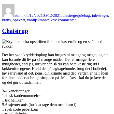
Forfatter
Udgivet
Kategorier
Tags
admin
05/12/2021
05/12/2021
Julestreger
julebag
,
julestreger
,
til
krans
,
opskrift
,
vaniljekranse
Skriv kommentar
Verdens
vildeste
Chaisirup
vaniljer
Det her søde krydderiopkog kan bruges til mangt og meget, og det
kan forsøde dit liv på så mange måder. Der er mange flere
muligheder, end jeg skriver her, så du kan bare kaste dig ud i
køkkenforsøgene. Hæld det på lagkagebunde, brug det i bolledej,
lav saftevand af det, pensl din kringle med det, verden er helt åben
for dine måder at bruge siruppen på. Men først skal du jo lave den,
og det gør du sådan her:
3-4 kanelstænger
1-2 tsk kardemommefrø
1 tsk nelliker
5-6 stjerner anis (husk at tage dem med korn i)
1 spsk sorte peberkorn
1 tsk allehånde