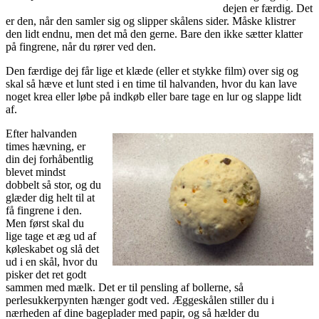
dejen er færdig. Det
er den, når den samler sig og slipper skålens sider. Måske klistrer
den lidt endnu, men det må den gerne. Bare den ikke sætter klatter
på fingrene, når du rører ved den.
Den færdige dej får lige et klæde (eller et stykke film) over sig og
skal så hæve et lunt sted i en time til halvanden, hvor du kan lave
noget krea eller løbe på indkøb eller bare tage en lur og slappe lidt
af.
Efter halvanden
times hævning, er
din dej forhåbentlig
blevet mindst
dobbelt så stor, og du
glæder dig helt til at
få fingrene i den.
Men først skal du
lige tage et æg ud af
køleskabet og slå det
ud i en skål, hvor du
pisker det ret godt
sammen med mælk. Det er til pensling af bollerne, så
perlesukkerpynten hænger godt ved. Æggeskålen stiller du i
nærheden af dine bageplader med papir, og så hælder du