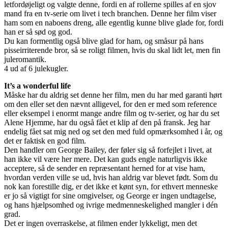
letfordøjeligt og valgte denne, fordi en af rollerne spilles af en sjov
mand fra en tv-serie om livet i tech branchen. Denne her film viser
ham som en naboens dreng, alle egentlig kunne blive glade for, fordi
han er så sød og god.
Du kan formentlig også blive glad for ham, og småsur på hans
pisseirriterende bror, så se roligt filmen, hvis du skal lidt let, men fin
juleromantik.
4 ud af 6 julekugler.
It’s a wonderful life
Måske har du aldrig set denne her film, men du har med garanti hørt
om den eller set den nævnt alligevel, for den er med som reference
eller eksempel i enormt mange andre film og tv-serier, og har du set
Alene Hjemme, har du også fået et klip af den på fransk. Jeg har
endelig fået sat mig ned og set den med fuld opmærksomhed i år, og
det er faktisk en god film.
Den handler om George Bailey, der føler sig så forfejlet i livet, at
han ikke vil være her mere. Det kan guds engle naturligvis ikke
acceptere, så de sender en repræsentant herned for at vise ham,
hvordan verden ville se ud, hvis han aldrig var blevet født. Som du
nok kan forestille dig, er det ikke et kønt syn, for ethvert menneske
er jo så vigtigt for sine omgivelser, og George er ingen undtagelse,
og hans hjælpsomhed og ivrige medmenneskelighed mangler i dén
grad.
Det er ingen overraskelse, at filmen ender lykkeligt, men det