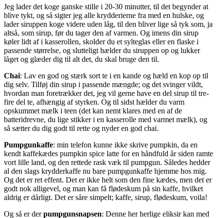
Jeg lader det koge ganske stille i 20-30 minutter, til det begynder at
blive tykt, og så sigter jeg alle krydderierne fra med en hulske, og
lader siruppen koge videre uden låg, til den bliver lige så tyk som, ja
altså, som sirup, før du tager den af varmen. Og imens din sirup
køler lidt af i kasserollen, skolder du et sylteglas eller en flaske i
passende størrelse, og slutteligt hælder du siruppen op og lukker
låget og glæder dig til alt det, du skal bruge den til.
Chai
: Lav en god og stærk sort te i en kande og hæld en kop op til
dig selv. Tilføj din sirup i passende mængde; og det svinger vildt,
hvordan man foretrækker det, jeg vil gerne have en del sirup til tre-
fire del te, afhængig af styrken. Og til sidst hælder du varm
opskummet mælk i teen (det kan nemt klares med en af de
batteridrevne, du lige stikker i en kasserolle med varmet mælk), og
så sætter du dig godt til rette og nyder en god chai.
Pumpgunkaffe
: min telefon kunne ikke skrive pumpkin, da en
kendt kaffekædes pumpkin spice latte for en håndfuld år siden ramte
vort lille land, og den rettede rask væk til pumpgun. Således hedder
al den slags krydderkaffe nu bare pumpgunkaffe hjemme hos mig.
Og det er ret effent. Det er ikke helt som den fine kædes, men det er
godt nok alligevel, og man kan få flødeskum på sin kaffe, hvilket
aldrig er dårligt. Det er såre simpelt; kaffe, sirup, flødeskum, voila!
Og så er der
pumpgunsnapsen
: Denne her herlige eliksir kan med