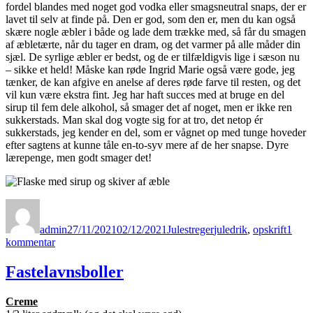
fordel blandes med noget god vodka eller smagsneutral snaps, der er
lavet til selv at finde på. Den er god, som den er, men du kan også
skære nogle æbler i både og lade dem trække med, så får du smagen
af æbletærte, når du tager en dram, og det varmer på alle måder din
sjæl. De syrlige æbler er bedst, og de er tilfældigvis lige i sæson nu
– sikke et held! Måske kan røde Ingrid Marie også være gode, jeg
tænker, de kan afgive en anelse af deres røde farve til resten, og det
vil kun være ekstra fint. Jeg har haft succes med at bruge en del
sirup til fem dele alkohol, så smager det af noget, men er ikke ren
sukkerstads. Man skal dog vogte sig for at tro, det netop ér
sukkerstads, jeg kender en del, som er vågnet op med tunge hoveder
efter sagtens at kunne tåle en-to-syv mere af de her snapse. Dyre
lærepenge, men godt smager det!
Forfatter
Udgivet
Kategorier
Tags
admin
27/11/2021
02/12/2021
Julestreger
juledrik
,
opskrift
1
til
kommentar
Chaisirup
Fastelavnsboller
Creme