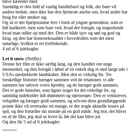
blive kærester med.
Samtidig er den fuld af vanlig familiebavl og folk, der bare vil
andres bedste, men ikke har den fjerneste anelse om, hvad andre har
brug for eller ønsker sig.
Og så er der hjælpsomme feer i form af yngste generation, som er
lidt karikeret, men som bare ved, hvad der foregår, og nogenlunde
hvad man stiller op med det. Den er både sjov og sød og god og
klog, og den har homoseksualitet i hovedrollen som det mest
naturlige, hvilket er ret forfriskende.
4 ud af 6 julekugler.
Let it snow
(Netflix)
Denne her film er ikke særlig lang, og den handler om unge
mennesker, og den foregår i løbet af en enkelt dag et sted langt ude i
USAs snedækkede landskaber. Men den er virkelig fin. Tre
forskellige historier hænger sammen ved de relationer, vi alle
sammen har udover vores hjemby, og de hænger godt sammen.
Det er gode historier, som ligner noget fra det virkelige liv, og
samtidig indeholder lidt drømmeri og stjernestøv. Den er velskrevet,
velspillet og hænger godt sammen, og selvom dens grundlæggende
pointe ikke vil overraske ret mange, er der nogle aktuelle issues på
spil, og den fortæller sin morale på en god måde. Jeg tror, det bliver
en af de film, jeg skal se hvert år, før det kan blive jul.
Og den får 5 ud af 6 julekugler.