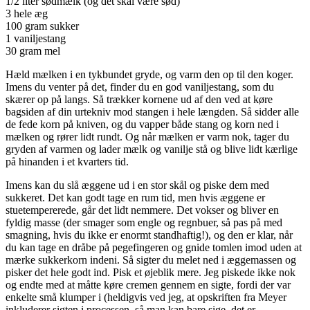
1/2 liter sødmælk (og det skal være sød)
3 hele æg
100 gram sukker
1 vaniljestang
30 gram mel
Hæld mælken i en tykbundet gryde, og varm den op til den koger.
Imens du venter på det, finder du en god vaniljestang, som du
skærer op på langs. Så trækker kornene ud af den ved at køre
bagsiden af din urtekniv mod stangen i hele længden. Så sidder alle
de fede korn på kniven, og du vapper både stang og korn ned i
mælken og rører lidt rundt. Og når mælken er varm nok, tager du
gryden af varmen og lader mælk og vanilje stå og blive lidt kærlige
på hinanden i et kvarters tid.
Imens kan du slå æggene ud i en stor skål og piske dem med
sukkeret. Det kan godt tage en rum tid, men hvis æggene er
stuetempererede, går det lidt nemmere. Det vokser og bliver en
fyldig masse (der smager som engle og regnbuer, så pas på med
smagning, hvis du ikke er enormt standhaftig!), og den er klar, når
du kan tage en dråbe på pegefingeren og gnide tomlen imod uden at
mærke sukkerkorn indeni. Så sigter du melet ned i æggemassen og
pisker det hele godt ind. Pisk et øjeblik mere. Jeg piskede ikke nok
og endte med at måtte køre cremen gennem en sigte, fordi der var
enkelte små klumper i (heldigvis ved jeg, at opskriften fra Meyer
inkluderer sigten i processen, så man kan bare sige, det er