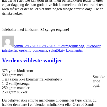
lidt trætte i det. De kan godt ristes, men perlesukkeret fedter til efter
et par dage, og det kan godt blive lidt karamelbrændt i en brødrister.
Men måske er der heller slet ikke nogen tilbage efter to dage. De er
ganske lækre.
Juleboller med tandsmør. Så synger englene!
Forfatter
Udgivet
Kategorier
Tags
admin
12/12/2021
12/12/2021
Julestreger
julebag
,
Juleboller
,
til
julestreger
,
opskrift
,
pomerans
,
sukat
Skriv kommentar
Julens
bedste
Verdens vildeste vaniljer
boller
375 gram blødt smør
500 gram mel
Smukke
1 æg (som ikke kommer fra køleskabet)
er de
1 -2 vaniljestænger
også.
250 gram mandler
250 gram sukker
Du behøver ikke smutte mandlerne til denne her type krans, du
hælder dem bare i en blender, minihakker eller Gertrud Sands