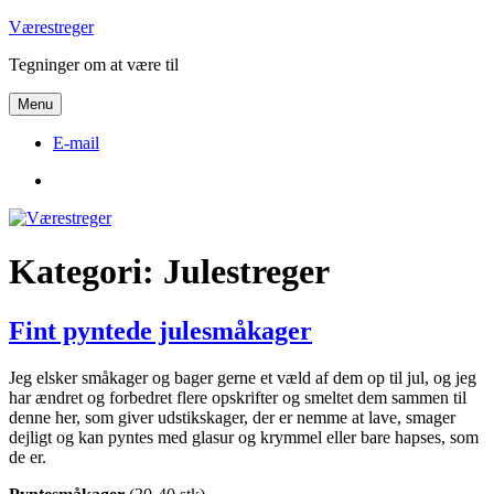
Videre
Værestreger
til
Tegninger om at være til
indhold
Menu
E-mail
E-
mail
Kategori:
Julestreger
Fint pyntede julesmåkager
Jeg elsker småkager og bager gerne et væld af dem op til jul, og jeg
har ændret og forbedret flere opskrifter og smeltet dem sammen til
denne her, som giver udstikskager, der er nemme at lave, smager
dejligt og kan pyntes med glasur og krymmel eller bare hapses, som
de er.