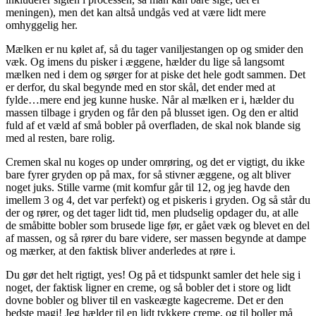
meningen), men det kan altså undgås ved at være lidt mere
omhyggelig her.
Mælken er nu kølet af, så du tager vaniljestangen op og smider den
væk. Og imens du pisker i æggene, hælder du lige så langsomt
mælken ned i dem og sørger for at piske det hele godt sammen. Det
er derfor, du skal begynde med en stor skål, det ender med at
fylde…mere end jeg kunne huske. Når al mælken er i, hælder du
massen tilbage i gryden og får den på blusset igen. Og den er altid
fuld af et væld af små bobler på overfladen, de skal nok blande sig
med al resten, bare rolig.
Cremen skal nu koges op under omrøring, og det er vigtigt, du ikke
bare fyrer gryden op på max, for så stivner æggene, og alt bliver
noget juks. Stille varme (mit komfur går til 12, og jeg havde den
imellem 3 og 4, det var perfekt) og et piskeris i gryden. Og så står du
der og rører, og det tager lidt tid, men pludselig opdager du, at alle
de småbitte bobler som brusede lige før, er gået væk og blevet en del
af massen, og så rører du bare videre, ser massen begynde at dampe
og mærker, at den faktisk bliver anderledes at røre i.
Du gør det helt rigtigt, yes! Og på et tidspunkt samler det hele sig i
noget, der faktisk ligner en creme, og så bobler det i store og lidt
dovne bobler og bliver til en vaskeægte kagecreme. Det er den
bedste magi! Jeg hælder til en lidt tykkere creme, og til boller må