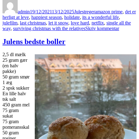
Forfatter
Udgivet
Kategorier
Tags
admin
19/12/2021
13/12/2025
Julestreger
amazon prime
,
det er
herligt at leve
,
happiest season
,
holidate
,
its a wonderful life
,
julefilm
,
last christmas
,
let it snow
,
love hard
,
netflix
,
single all the
til
way
,
surviving christmas with the relatives
Skriv kommentar
Julens
fineste
Julens bedste boller
film
2,5 dl mælk
25 gram gær
(en halv
pakke)
50 gram smør
1 æg
2 spsk sukker
En lille halv
tsk salt
450 gram mel
75 gram
sukat
75 gram
pomeransskal
50 gram
rosiner