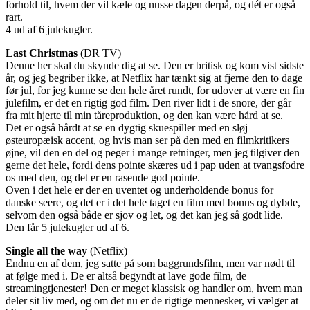
forhold til, hvem der vil kæle og nusse dagen derpå, og dét er også
rart.
4 ud af 6 julekugler.
Last Christmas
(DR TV)
Denne her skal du skynde dig at se. Den er britisk og kom vist sidste
år, og jeg begriber ikke, at Netflix har tænkt sig at fjerne den to dage
før jul, for jeg kunne se den hele året rundt, for udover at være en fin
julefilm, er det en rigtig god film. Den river lidt i de snore, der går
fra mit hjerte til min tåreproduktion, og den kan være hård at se.
Det er også hårdt at se en dygtig skuespiller med en sløj
østeuropæisk accent, og hvis man ser på den med en filmkritikers
øjne, vil den en del og peger i mange retninger, men jeg tilgiver den
gerne det hele, fordi dens pointe skæres ud i pap uden at tvangsfodre
os med den, og det er en rasende god pointe.
Oven i det hele er der en uventet og underholdende bonus for
danske seere, og det er i det hele taget en film med bonus og dybde,
selvom den også både er sjov og let, og det kan jeg så godt lide.
Den får 5 julekugler ud af 6.
Single all the way
(Netflix)
Endnu en af dem, jeg satte på som baggrundsfilm, men var nødt til
at følge med i. De er altså begyndt at lave gode film, de
streamingtjenester! Den er meget klassisk og handler om, hvem man
deler sit liv med, og om det nu er de rigtige mennesker, vi vælger at