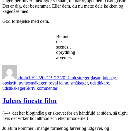
kager, der bliver julekugler så snart, du har dyppet dem i rød glasur.
Det er dig, der bestemmer. Eller dem, du nu måtte dele køkken og
kagedåse med.
God fornøjelse med dem.
Behind
the
scenes…
oprydning
afventer.
Forfatter
Udgivet
Kategorier
Tags
admin
19/12/2021
19/12/2021
Julestreger
glasur
,
julebag
,
opskrift
,
pyntesmåkager
,
royal icing
,
småkager
,
udstikkere
,
til
udstikskager
Skriv kommentar
Fint
pyntede
Julens fineste film
julesmåkager
(—> det her blogindlæg er skrevet for en håndfuld år siden, så tilgiv,
hvis det virker lidt altmodisch eller umoderne.)
Julefilm kommer i mange former og farver og udgaver, og