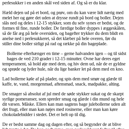
perlesukker i en anden skål ved siden af. Og så er du klar.
Hæld dejen ud på et bord, og prøv, om du kan være lidt nærig med
melet her og gøre det uden at drysse rundt på bord og boller. Dejen
slås ned og deles i 12-15 stykker, som du selv synes er bedst, og de
formes til fine, runde boller. De færdige boller dyppes i æggeskålen,
så de får æg på hele oversiden, og bagefter trykker du dem blidt en
anelse ned i perlesukkeret, så det klæber på hele overen, før du
stiller dine boller sirligt på rad og række på din bageplade.
Bollerne efterhænger en time – gerne halvanden igen – og til sidst
bages de ved 210 grader i 12-15 minutter. Ovne har deres eget
temperament, så hold øje med dem, og hiv dem ud, når de er gyldne
og sprøde og lyder hule, når du lige banker let på dem med en kno.
Lad bollerne køle af på plader, og spis dem med smør og glæde til
kaffe, te, vand, morgenmad, aftensmad, snack, madpakke, alting.
De smager så absolut af jul med de søde stykker sukat og de skarpt
syrlige pomeranser, som spreder smag og glæde i din mund og hele
dit væsen. Måske. Ellers kan man sagtens bage julebollerne uden alt
det frugt, eller man kan nøjes med rosinerne, eller man kan køre
chokoladebidder i stedet. Det er helt op til dig.
De er bedst samme dag og dagen efter, og så begynder de at blive