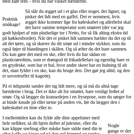
med klør fem – hvis du har vasket hænderne.
Så slår du ægget ud i et glas eller noget, der ligner, og
pisker det lidt med en gaffel. Det er nemmest, hvis
Praktisk
ægget ikke kommer lige fra køleskabet og allerhelst skal
småkage!
det have samme temperatur som smørret (der var jeg
godt hjulpet af min pludselige tur i Netto, for så fik alting ekstra tid
på køkkenbordet). Når det er pisket lidt sammen hælder du det op til
alt det tørre, og så skærer du dit smør ud i mindre stykker, som du
også føjer til blandingen i skålen. Og så ælter du det bare sammen.
Du kan gøre det med en ske, eller hvis du har sådan en
plasticrøredims, som er drøngod til frikadellefars og egentlig bare er
en grydeske, som har et hul, hvor andre skeer har en hulning til alt
det, man fylder i en ske, kan du bruge den. Det gør jeg altid, og den
er uovertruffet til kagedej.
På et tidspunkt samler det sig lidt mere, og så må du altså tage
hænderne i brug. Det er ikke alt for smattet, bare venligt fedtet af
smør. Og så lægger du kransedejen i en frysepose, som du sørger for
at binde knude på eller tætne på anden vis, før du lægger den i
køleskabet en time eller to.
I mellemtiden kan du fylde alle dine appelsiner med
hele nelliker, så dit hjem dufter af julestue, eller du
Nogle
kan klippe snefnug eller måske bare sidde med din te
gange er der
eller kaffe og kigge ud på den grå himmel og tænke