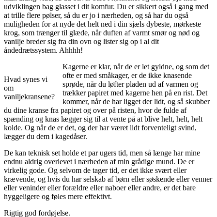
udviklingen bag glasset i dit komfur. Du er sikkert også i gang med
at trille flere pølser, så du er jo i nærheden, og så har du også
muligheden for at nyde det helt ned i din sjæls dybeste, mørkeste
krog, som trænger til glæde, når duften af varmt smør og nød og
vanilje breder sig fra din ovn og lister sig op i al dit
åndedrætssystem. Ahhhh!
Kagerne er klar, når de er let gyldne, og som det
ofte er med småkager, er de ikke knasende
Hvad synes vi
sprøde, når du løfter pladen ud af varmen og
om
trækker papiret med kagerne hen på en rist. Det
vaniljekransene?
kommer, når de har ligget der lidt, og så skubber
du dine kranse fra papiret og over på risten, hvor de fulde af
spænding og knas lægger sig til at vente på at blive helt, helt, helt
kolde. Og når de er det, og der har været lidt forventeligt svind,
lægger du dem i kagedåser.
De kan teknisk set holde et par ugers tid, men så længe har mine
endnu aldrig overlevet i nærheden af min grådige mund. De er
virkelig gode. Og selvom de tager tid, er det ikke svært eller
krævende, og hvis du har selskab af børn eller søskende eller venner
eller veninder eller forældre eller naboer eller andre, er det bare
hyggeligere og føles mere effektivt.
Rigtig god fordøjelse.