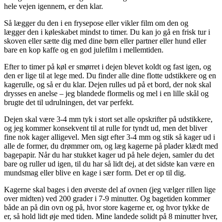
hele vejen igennem, er den klar.
Så lægger du den i en frysepose eller vikler film om den og
lægger den i køleskabet mindst to timer. Du kan jo gå en frisk tur i
skoven eller sætte dig med dine børn eller partner eller hund eller
bare en kop kaffe og en god julefilm i mellemtiden.
Efter to timer på køl er smørret i dejen blevet koldt og fast igen, og
den er lige til at lege med. Du finder alle dine flotte udstikkere og en
kagerulle, og så er du klar. Dejen rulles ud på et bord, der nok skal
drysses en anelse – jeg blandede flormelis og mel i en lille skål og
brugte det til udrulningen, det var perfekt.
Dejen skal være 3-4 mm tyk i stort set alle opskrifter på udstikkere,
og jeg kommer konsekvent til at rulle for tyndt ud, men det bliver
fine nok kager alligevel. Men sigt efter 3-4 mm og stik så kager ud i
alle de former, du drømmer om, og læg kagerne på plader klædt med
bagepapir. Når du har stukket kager ud på hele dejen, samler du det
bare og ruller ud igen, til du har så lidt dej, at det sidste kan være en
mundsmag eller blive en kage i sær form. Det er op til dig.
Kagerne skal bages i den øverste del af ovnen (jeg vælger rillen lige
over midten) ved 200 grader i 7-9 minutter. Og bagetiden kommer
både an på din ovn og på, hvor store kagerne er, og hvor tykke de
er, så hold lidt øje med tiden. Mine landede solidt på 8 minutter hver,