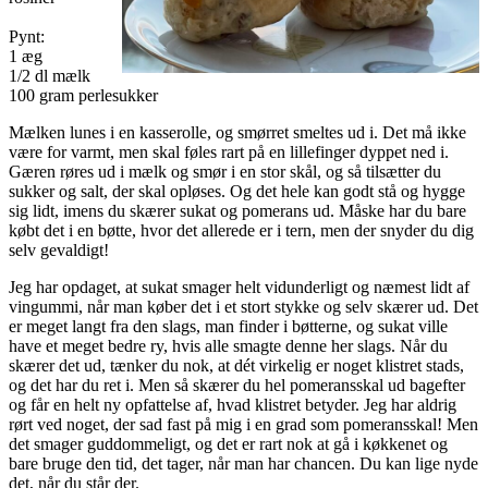
Pynt:
1 æg
1/2 dl mælk
100 gram perlesukker
Mælken lunes i en kasserolle, og smørret smeltes ud i. Det må ikke
være for varmt, men skal føles rart på en lillefinger dyppet ned i.
Gæren røres ud i mælk og smør i en stor skål, og så tilsætter du
sukker og salt, der skal opløses. Og det hele kan godt stå og hygge
sig lidt, imens du skærer sukat og pomerans ud. Måske har du bare
købt det i en bøtte, hvor det allerede er i tern, men der snyder du dig
selv gevaldigt!
Jeg har opdaget, at sukat smager helt vidunderligt og næmest lidt af
vingummi, når man køber det i et stort stykke og selv skærer ud. Det
er meget langt fra den slags, man finder i bøtterne, og sukat ville
have et meget bedre ry, hvis alle smagte denne her slags. Når du
skærer det ud, tænker du nok, at dét virkelig er noget klistret stads,
og det har du ret i. Men så skærer du hel pomeransskal ud bagefter
og får en helt ny opfattelse af, hvad klistret betyder. Jeg har aldrig
rørt ved noget, der sad fast på mig i en grad som pomeransskal! Men
det smager guddommeligt, og det er rart nok at gå i køkkenet og
bare bruge den tid, det tager, når man har chancen. Du kan lige nyde
det, når du står der.