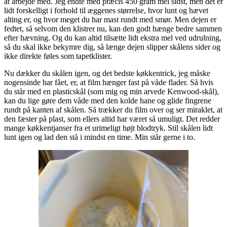
at arbejde med. Jeg endte med præcis 450 gram mel sidst, men det er
lidt forskelligt i forhold til æggenes størrelse, hvor lunt og hævet
alting er, og hvor meget du har mast rundt med smør. Men dejen er
fedtet, så selvom den klistrer nu, kan den godt hænge bedre sammen
efter hævning. Og du kan altid tilsætte lidt ekstra mel ved udrulning,
så du skal ikke bekymre dig, så længe dejen slipper skålens sider og
ikke direkte føles som tapetklister.
Nu dækker du skålen igen, og det bedste køkkentrick, jeg måske
nogensinde har fået, er, at film hænger fast på våde flader. Så hvis
du står med en plasticskål (som mig og min arvede Kenwood-skål),
kan du lige gøre dem våde med den kolde hane og glide fingrene
rundt på kanten af skålen. Så trækker du film over og ser miraklet, at
den fæster på plast, som ellers altid har været så umuligt. Det redder
mange køkkentjanser fra et urimeligt højt blodtryk. Stil skålen lidt
lunt igen og lad den stå i mindst en time. Min står gerne i to.