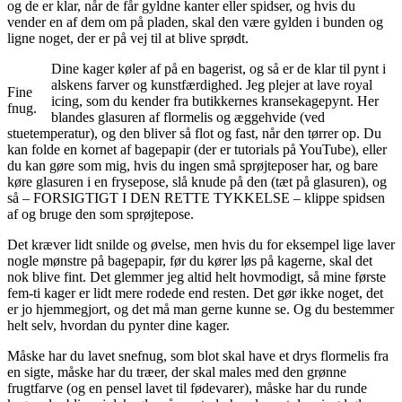
og de er klar, når de får gyldne kanter eller spidser, og hvis du
vender en af dem om på pladen, skal den være gylden i bunden og
ligne noget, der er på vej til at blive sprødt.
Dine kager køler af på en bagerist, og så er de klar til pynt i
alskens farver og kunstfærdighed. Jeg plejer at lave royal
Fine
icing, som du kender fra butikkernes kransekagepynt. Her
fnug.
blandes glasuren af flormelis og æggehvide (ved
stuetemperatur), og den bliver så flot og fast, når den tørrer op. Du
kan folde en kornet af bagepapir (der er tutorials på YouTube), eller
du kan gøre som mig, hvis du ingen små sprøjteposer har, og bare
køre glasuren i en frysepose, slå knude på den (tæt på glasuren), og
så – FORSIGTIGT I DEN RETTE TYKKELSE – klippe spidsen
af og bruge den som sprøjtepose.
Det kræver lidt snilde og øvelse, men hvis du for eksempel lige laver
nogle mønstre på bagepapir, før du kører løs på kagerne, skal det
nok blive fint. Det glemmer jeg altid helt hovmodigt, så mine første
fem-ti kager er lidt mere rodede end resten. Det gør ikke noget, det
er jo hjemmegjort, og det må man gerne kunne se. Og du bestemmer
helt selv, hvordan du pynter dine kager.
Måske har du lavet snefnug, som blot skal have et drys flormelis fra
en sigte, måske har du træer, der skal males med den grønne
frugtfarve (og en pensel lavet til fødevarer), måske har du runde