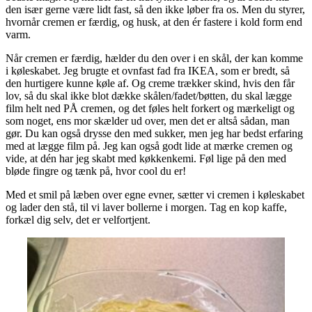
den især gerne være lidt fast, så den ikke løber fra os. Men du styrer,
hvornår cremen er færdig, og husk, at den ér fastere i kold form end
varm.
Når cremen er færdig, hælder du den over i en skål, der kan komme
i køleskabet. Jeg brugte et ovnfast fad fra IKEA, som er bredt, så
den hurtigere kunne køle af. Og creme trækker skind, hvis den får
lov, så du skal ikke blot dække skålen/fadet/bøtten, du skal lægge
film helt ned PÅ cremen, og det føles helt forkert og mærkeligt og
som noget, ens mor skælder ud over, men det er altså sådan, man
gør. Du kan også drysse den med sukker, men jeg har bedst erfaring
med at lægge film på. Jeg kan også godt lide at mærke cremen og
vide, at dén har jeg skabt med køkkenkemi. Føl lige på den med
bløde fingre og tænk på, hvor cool du er!
Med et smil på læben over egne evner, sætter vi cremen i køleskabet
og lader den stå, til vi laver bollerne i morgen. Tag en kop kaffe,
forkæl dig selv, det er velfortjent.