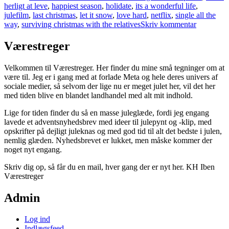
herligt at leve
,
happiest season
,
holidate
,
its a wonderful life
,
julefilm
,
last christmas
,
let it snow
,
love hard
,
netflix
,
single all the
til
way
,
surviving christmas with the relatives
Skriv kommentar
Julens
fineste
Værestreger
film
Velkommen til Værestreger. Her finder du mine små tegninger om at
være til. Jeg er i gang med at forlade Meta og hele deres univers af
sociale medier, så selvom der lige nu er meget julet her, vil det her
med tiden blive en blandet landhandel med alt mit indhold.
Lige for tiden finder du så en masse juleglæde, fordi jeg engang
lavede et adventsnyhedsbrev med ideer til julepynt og -klip, med
opskrifter på dejligt juleknas og med god tid til alt det bedste i julen,
nemlig glæden. Nyhedsbrevet er lukket, men måske kommer der
noget nyt engang.
Skriv dig op, så får du en mail, hver gang der er nyt her. KH Iben
Værestreger
Admin
Log ind
Indlægsfeed