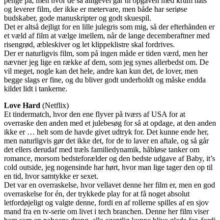
penge på, men hvor de så alligevel går til opgaven med krum hals
og leverer film, der ikke er metervare, men både har seriøse
budskaber, gode manuskripter og godt skuespil.
Det er altså dejligt for en lille julegris som mig, så der efterhånden er
et væld af film at vælge imellem, når de lange decemberaftner med
risengrød, æbleskiver og let klippeklistre skal fordrives.
Der er naturligvis film, som på ingen måde er tiden værd, men her
nævner jeg lige en række af dem, som jeg synes allerbedst om. De
vil meget, nogle kan det hele, andre kan kun det, de lover, men
begge slags er fine, og du bliver godt underholdt og måske endda
kildet lidt i tankerne.
Love Hard
(Netflix)
Et tindermatch, hvor den ene flyver på tværs af USA for at
overraske den anden med et julebesøg for så at opdage, at den anden
ikke er … helt som de havde givet udtryk for. Det kunne ende her,
men naturligvis gør det ikke det, for de to laver en aftale, og så går
det ellers derudaf med træls familiedynamik, håbløse tanker om
romance, morsom bedsteforælder og den bedste udgave af Baby, it’s
cold outside, jeg nogensinde har hørt, hvor man lige tager den op til
en tid, hvor samtykke er sexet.
Det var en overraskelse, hvor vellavet denne her film er, men en god
overraskelse for én, der trykkede play for at få noget absolut
letfordøjeligt og valgte denne, fordi en af rollerne spilles af en sjov
mand fra en tv-serie om livet i tech branchen. Denne her film viser