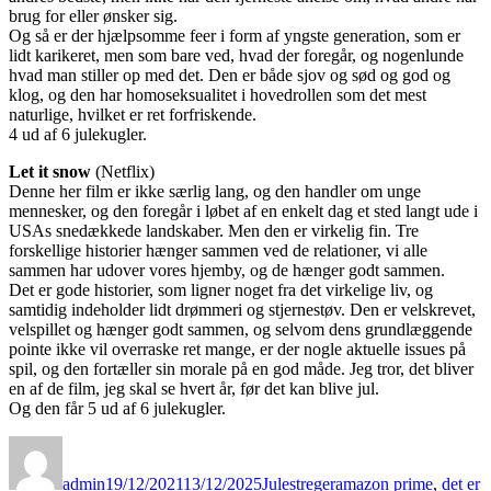
brug for eller ønsker sig.
Og så er der hjælpsomme feer i form af yngste generation, som er
lidt karikeret, men som bare ved, hvad der foregår, og nogenlunde
hvad man stiller op med det. Den er både sjov og sød og god og
klog, og den har homoseksualitet i hovedrollen som det mest
naturlige, hvilket er ret forfriskende.
4 ud af 6 julekugler.
Let it snow
(Netflix)
Denne her film er ikke særlig lang, og den handler om unge
mennesker, og den foregår i løbet af en enkelt dag et sted langt ude i
USAs snedækkede landskaber. Men den er virkelig fin. Tre
forskellige historier hænger sammen ved de relationer, vi alle
sammen har udover vores hjemby, og de hænger godt sammen.
Det er gode historier, som ligner noget fra det virkelige liv, og
samtidig indeholder lidt drømmeri og stjernestøv. Den er velskrevet,
velspillet og hænger godt sammen, og selvom dens grundlæggende
pointe ikke vil overraske ret mange, er der nogle aktuelle issues på
spil, og den fortæller sin morale på en god måde. Jeg tror, det bliver
en af de film, jeg skal se hvert år, før det kan blive jul.
Og den får 5 ud af 6 julekugler.
Forfatter
Udgivet
Kategorier
Tags
admin
19/12/2021
13/12/2025
Julestreger
amazon prime
,
det er