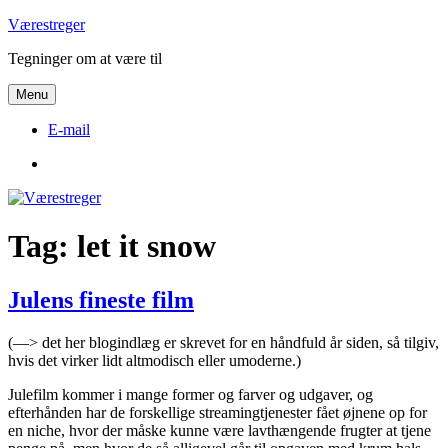
Videre
Værestreger
til
Tegninger om at være til
indhold
Menu
E-mail
E-
mail
Tag:
let it snow
Julens fineste film
(—> det her blogindlæg er skrevet for en håndfuld år siden, så tilgiv,
hvis det virker lidt altmodisch eller umoderne.)
Julefilm kommer i mange former og farver og udgaver, og
efterhånden har de forskellige streamingtjenester fået øjnene op for
en niche, hvor der måske kunne være lavthængende frugter at tjene