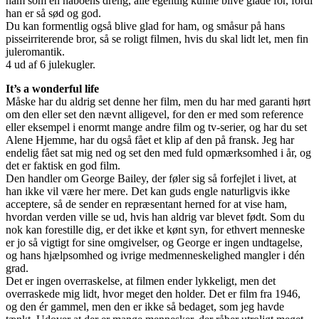
ham som en naboens dreng, alle egentlig kunne blive glade for, fordi
han er så sød og god.
Du kan formentlig også blive glad for ham, og småsur på hans
pisseirriterende bror, så se roligt filmen, hvis du skal lidt let, men fin
juleromantik.
4 ud af 6 julekugler.
It’s a wonderful life
Måske har du aldrig set denne her film, men du har med garanti hørt
om den eller set den nævnt alligevel, for den er med som reference
eller eksempel i enormt mange andre film og tv-serier, og har du set
Alene Hjemme, har du også fået et klip af den på fransk. Jeg har
endelig fået sat mig ned og set den med fuld opmærksomhed i år, og
det er faktisk en god film.
Den handler om George Bailey, der føler sig så forfejlet i livet, at
han ikke vil være her mere. Det kan guds engle naturligvis ikke
acceptere, så de sender en repræsentant herned for at vise ham,
hvordan verden ville se ud, hvis han aldrig var blevet født. Som du
nok kan forestille dig, er det ikke et kønt syn, for ethvert menneske
er jo så vigtigt for sine omgivelser, og George er ingen undtagelse,
og hans hjælpsomhed og ivrige medmenneskelighed mangler i dén
grad.
Det er ingen overraskelse, at filmen ender lykkeligt, men det
overraskede mig lidt, hvor meget den holder. Det er film fra 1946,
og den ér gammel, men den er ikke så bedaget, som jeg havde