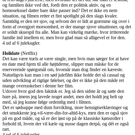
og familien ikke ved det, fordi den er politisk aktiv, og en
homoseksuel datter bare ikke passer ind? Det er ikke en nem
situation, og filmen retter et fint spotlight på den slags kvaler.
Samtidig er den ret sjov, og selvom der er lidt at græmme sig over i
form af overgjort morsomhed, er der mange sjove situationer, og det
er solidt skuespil fra alle. Man kan virkelig mærke, hvor irriterende
familie ind imellem er, men hvor glad man så alligevel er for den.
4 ud af 6 julekugler.
Holidate
(Netflix)
Det kan være træls at være single, men hvis man sørger for at have
en date med hjem til alle højtiderne, slipper man måske for de
enerverende spørgsmål om, hvornår man dog finder en kæreste.
Naturligvis kan man i en sød julefilm ikke holde det så casual og
uden udvikling af rigtige følelser, og der er ikke på den måde ret
mange overraskelser i denne her film.
Udover hvor god den faktisk er. Jeg så den sidste år og satte den
bare på, imens jeg lavede noget andet, men det holdt jeg helt op
med, så jeg kunne følge ordentlig med i filmen.
Det er sødsuppe med dum forvikling, store hensigtserklæringer og
det smukkeste jeg-vil-være-din-for-altid-kys, men den er også sjov
på en god måde, og så er der løst op på de klassiske kønsroller i
forhold til, hvem der vil kæle og nusse dagen derpå, og dét er også
rart.
4 ud af 6 julekugler.