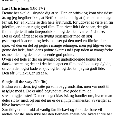
Last Christmas
(DR TV)
Denne her skal du skynde dig at se. Den er britisk og kom vist sidste
år, og jeg begriber ikke, at Netflix har tænkt sig at fjerne den to dage
før jul, for jeg kunne se den hele året rundt, for udover at være en fin
julefilm, er det en rigtig god film. Den river lidt i de snore, der går
fra mit hjerte til min tåreproduktion, og den kan være hård at se.
Det er også hårdt at se en dygtig skuespiller med en sløj
østeuropæisk accent, og hvis man ser på den med en filmkritikers
øjne, vil den en del og peger i mange retninger, men jeg tilgiver den
gerne det hele, fordi dens pointe skæres ud i pap uden at tvangsfodre
os med den, og det er en rasende god pointe.
Oven i det hele er der en uventet og underholdende bonus for
danske seere, og det er i det hele taget en film med bonus og dybde,
selvom den også både er sjov og let, og det kan jeg så godt lide.
Den får 5 julekugler ud af 6.
Single all the way
(Netflix)
Endnu en af dem, jeg satte på som baggrundsfilm, men var nødt til
at følge med i. De er altså begyndt at lave gode film, de
streamingtjenester! Den er meget klassisk og handler om, hvem man
deler sit liv med, og om det nu er de rigtige mennesker, vi vælger at
blive kærester med.
Samtidig er den fuld af vanlig familiebavl og folk, der bare vil
andres bedste, men ikke har den fjerneste anelse om, hvad andre har