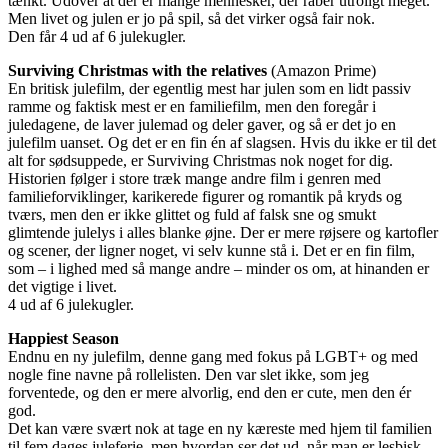
tænkt. Udover at der er mange mennesker, der råber utroligt meget.
Men livet og julen er jo på spil, så det virker også fair nok.
Den får 4 ud af 6 julekugler.
Surviving Christmas with the relatives
(Amazon Prime)
En britisk julefilm, der egentlig mest har julen som en lidt passiv
ramme og faktisk mest er en familiefilm, men den foregår i
juledagene, de laver julemad og deler gaver, og så er det jo en
julefilm uanset. Og det er en fin én af slagsen. Hvis du ikke er til det
alt for sødsuppede, er Surviving Christmas nok noget for dig.
Historien følger i store træk mange andre film i genren med
familieforviklinger, karikerede figurer og romantik på kryds og
tværs, men den er ikke glittet og fuld af falsk sne og smukt
glimtende julelys i alles blanke øjne. Der er mere røjsere og kartofler
og scener, der ligner noget, vi selv kunne stå i. Det er en fin film,
som – i lighed med så mange andre – minder os om, at hinanden er
det vigtige i livet.
4 ud af 6 julekugler.
Happiest Season
Endnu en ny julefilm, denne gang med fokus på LGBT+ og med
nogle fine navne på rollelisten. Den var slet ikke, som jeg
forventede, og den er mere alvorlig, end den er cute, men den ér
god.
Det kan være svært nok at tage en ny kæreste med hjem til familien
til fem dages juleferie, men hvordan ser det ud, når man er lesbisk,