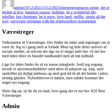
admin
19/12/2021
13/12/2025
Julestreger
amazon prime
,
det er
herligt at leve
,
happiest season
,
holidate
,
its a wonderful life
,
julefilm
,
last christmas
,
let it snow
,
love hard
,
netflix
,
single all the
til
way
,
surviving christmas with the relatives
Skriv kommentar
Julens
fineste
Værestreger
film
Velkommen til Værestreger. Her finder du mine små tegninger om at
være til. Jeg er i gang med at forlade Meta og hele deres univers af
sociale medier, så selvom der lige nu er meget julet her, vil det her
med tiden blive en blandet landhandel med alt mit indhold.
Lige for tiden finder du så en masse juleglæde, fordi jeg engang
lavede et adventsnyhedsbrev med ideer til julepynt og -klip, med
opskrifter på dejligt juleknas og med god tid til alt det bedste i julen,
nemlig glæden. Nyhedsbrevet er lukket, men måske kommer der
noget nyt engang.
Skriv dig op, så får du en mail, hver gang der er nyt her. KH Iben
Værestreger
Admin