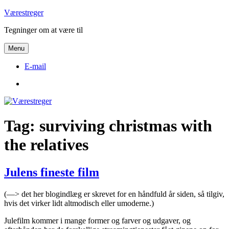
Videre
Værestreger
til
Tegninger om at være til
indhold
Menu
E-mail
E-
mail
Tag:
surviving christmas with
the relatives
Julens fineste film
(—> det her blogindlæg er skrevet for en håndfuld år siden, så tilgiv,
hvis det virker lidt altmodisch eller umoderne.)
Julefilm kommer i mange former og farver og udgaver, og