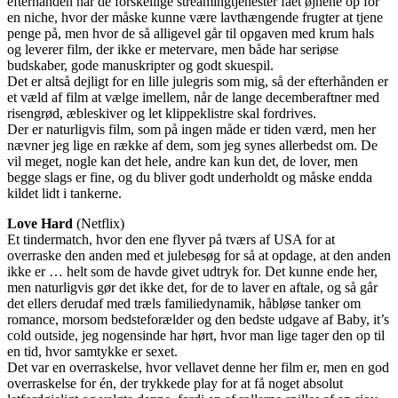
efterhånden har de forskellige streamingtjenester fået øjnene op for
en niche, hvor der måske kunne være lavthængende frugter at tjene
penge på, men hvor de så alligevel går til opgaven med krum hals
og leverer film, der ikke er metervare, men både har seriøse
budskaber, gode manuskripter og godt skuespil.
Det er altså dejligt for en lille julegris som mig, så der efterhånden er
et væld af film at vælge imellem, når de lange decemberaftner med
risengrød, æbleskiver og let klippeklistre skal fordrives.
Der er naturligvis film, som på ingen måde er tiden værd, men her
nævner jeg lige en række af dem, som jeg synes allerbedst om. De
vil meget, nogle kan det hele, andre kan kun det, de lover, men
begge slags er fine, og du bliver godt underholdt og måske endda
kildet lidt i tankerne.
Love Hard
(Netflix)
Et tindermatch, hvor den ene flyver på tværs af USA for at
overraske den anden med et julebesøg for så at opdage, at den anden
ikke er … helt som de havde givet udtryk for. Det kunne ende her,
men naturligvis gør det ikke det, for de to laver en aftale, og så går
det ellers derudaf med træls familiedynamik, håbløse tanker om
romance, morsom bedsteforælder og den bedste udgave af Baby, it’s
cold outside, jeg nogensinde har hørt, hvor man lige tager den op til
en tid, hvor samtykke er sexet.
Det var en overraskelse, hvor vellavet denne her film er, men en god
overraskelse for én, der trykkede play for at få noget absolut