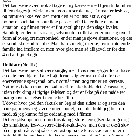
Det kan være svært nok at tage en ny kæreste med hjem til familien
til fem dages juleferie, men hvordan ser det ud, når man er lesbisk,
og familien ikke ved det, fordi den er politisk aktiv, og en
homoseksuel datter bare ikke passer ind? Det er ikke en nem
situation, og filmen retter et fint spotlight på den slags kvaler.
Samtidig er den ret sjov, og selvom der er lidt at græmme sig over i
form af overgjort morsomhed, er der mange sjove situationer, og det
er solidt skuespil fra alle. Man kan virkelig mærke, hvor irriterende
familie ind imellem er, men hvor glad man så alligevel er for den.
4 ud af 6 julekugler.
Holidate
(Netflix)
Det kan være træls at være single, men hvis man sørger for at have
en date med hjem til alle højtiderne, slipper man måske for de
enerverende spørgsmål om, hvornår man dog finder en kæreste.
Naturligvis kan man i en sød julefilm ikke holde det så casual og
uden udvikling af rigtige følelser, og der er ikke på den måde ret
mange overraskelser i denne her film.
Udover hvor god den faktisk er. Jeg så den sidste år og satte den
bare på, imens jeg lavede noget andet, men det holdt jeg helt op
med, så jeg kunne følge ordentlig med i filmen.
Det er sødsuppe med dum forvikling, store hensigtserklæringer og
det smukkeste jeg-vil-være-din-for-altid-kys, men den er også sjov
på en god måde, og så er der løst op på de klassiske kønsroller i
forhold til, hvem der vil kæle og nusse dagen derpå, og dét er også