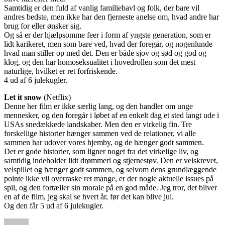
Samtidig er den fuld af vanlig familiebavl og folk, der bare vil
andres bedste, men ikke har den fjerneste anelse om, hvad andre har
brug for eller ønsker sig.
Og så er der hjælpsomme feer i form af yngste generation, som er
lidt karikeret, men som bare ved, hvad der foregår, og nogenlunde
hvad man stiller op med det. Den er både sjov og sød og god og
klog, og den har homoseksualitet i hovedrollen som det mest
naturlige, hvilket er ret forfriskende.
4 ud af 6 julekugler.
Let it snow
(Netflix)
Denne her film er ikke særlig lang, og den handler om unge
mennesker, og den foregår i løbet af en enkelt dag et sted langt ude i
USAs snedækkede landskaber. Men den er virkelig fin. Tre
forskellige historier hænger sammen ved de relationer, vi alle
sammen har udover vores hjemby, og de hænger godt sammen.
Det er gode historier, som ligner noget fra det virkelige liv, og
samtidig indeholder lidt drømmeri og stjernestøv. Den er velskrevet,
velspillet og hænger godt sammen, og selvom dens grundlæggende
pointe ikke vil overraske ret mange, er der nogle aktuelle issues på
spil, og den fortæller sin morale på en god måde. Jeg tror, det bliver
en af de film, jeg skal se hvert år, før det kan blive jul.
Og den får 5 ud af 6 julekugler.
Forfatter
Udgivet
Kategorier
Tags