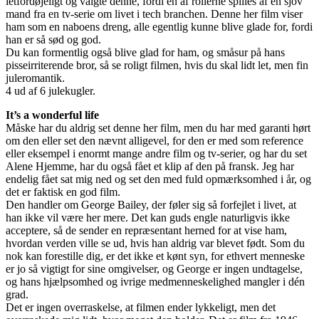
letfordøjeligt og valgte denne, fordi en af rollerne spilles af en sjov
mand fra en tv-serie om livet i tech branchen. Denne her film viser
ham som en naboens dreng, alle egentlig kunne blive glade for, fordi
han er så sød og god.
Du kan formentlig også blive glad for ham, og småsur på hans
pisseirriterende bror, så se roligt filmen, hvis du skal lidt let, men fin
juleromantik.
4 ud af 6 julekugler.
It’s a wonderful life
Måske har du aldrig set denne her film, men du har med garanti hørt
om den eller set den nævnt alligevel, for den er med som reference
eller eksempel i enormt mange andre film og tv-serier, og har du set
Alene Hjemme, har du også fået et klip af den på fransk. Jeg har
endelig fået sat mig ned og set den med fuld opmærksomhed i år, og
det er faktisk en god film.
Den handler om George Bailey, der føler sig så forfejlet i livet, at
han ikke vil være her mere. Det kan guds engle naturligvis ikke
acceptere, så de sender en repræsentant herned for at vise ham,
hvordan verden ville se ud, hvis han aldrig var blevet født. Som du
nok kan forestille dig, er det ikke et kønt syn, for ethvert menneske
er jo så vigtigt for sine omgivelser, og George er ingen undtagelse,
og hans hjælpsomhed og ivrige medmenneskelighed mangler i dén
grad.
Det er ingen overraskelse, at filmen ender lykkeligt, men det