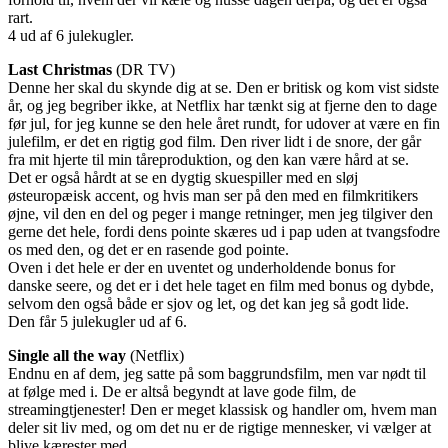
rart.
4 ud af 6 julekugler.
Last Christmas
(DR TV)
Denne her skal du skynde dig at se. Den er britisk og kom vist sidste
år, og jeg begriber ikke, at Netflix har tænkt sig at fjerne den to dage
før jul, for jeg kunne se den hele året rundt, for udover at være en fin
julefilm, er det en rigtig god film. Den river lidt i de snore, der går
fra mit hjerte til min tåreproduktion, og den kan være hård at se.
Det er også hårdt at se en dygtig skuespiller med en sløj
østeuropæisk accent, og hvis man ser på den med en filmkritikers
øjne, vil den en del og peger i mange retninger, men jeg tilgiver den
gerne det hele, fordi dens pointe skæres ud i pap uden at tvangsfodre
os med den, og det er en rasende god pointe.
Oven i det hele er der en uventet og underholdende bonus for
danske seere, og det er i det hele taget en film med bonus og dybde,
selvom den også både er sjov og let, og det kan jeg så godt lide.
Den får 5 julekugler ud af 6.
Single all the way
(Netflix)
Endnu en af dem, jeg satte på som baggrundsfilm, men var nødt til
at følge med i. De er altså begyndt at lave gode film, de
streamingtjenester! Den er meget klassisk og handler om, hvem man
deler sit liv med, og om det nu er de rigtige mennesker, vi vælger at
blive kærester med.