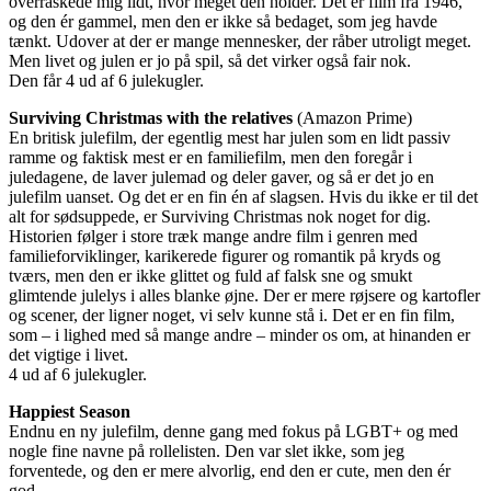
overraskede mig lidt, hvor meget den holder. Det er film fra 1946,
og den ér gammel, men den er ikke så bedaget, som jeg havde
tænkt. Udover at der er mange mennesker, der råber utroligt meget.
Men livet og julen er jo på spil, så det virker også fair nok.
Den får 4 ud af 6 julekugler.
Surviving Christmas with the relatives
(Amazon Prime)
En britisk julefilm, der egentlig mest har julen som en lidt passiv
ramme og faktisk mest er en familiefilm, men den foregår i
juledagene, de laver julemad og deler gaver, og så er det jo en
julefilm uanset. Og det er en fin én af slagsen. Hvis du ikke er til det
alt for sødsuppede, er Surviving Christmas nok noget for dig.
Historien følger i store træk mange andre film i genren med
familieforviklinger, karikerede figurer og romantik på kryds og
tværs, men den er ikke glittet og fuld af falsk sne og smukt
glimtende julelys i alles blanke øjne. Der er mere røjsere og kartofler
og scener, der ligner noget, vi selv kunne stå i. Det er en fin film,
som – i lighed med så mange andre – minder os om, at hinanden er
det vigtige i livet.
4 ud af 6 julekugler.
Happiest Season
Endnu en ny julefilm, denne gang med fokus på LGBT+ og med
nogle fine navne på rollelisten. Den var slet ikke, som jeg
forventede, og den er mere alvorlig, end den er cute, men den ér
god.