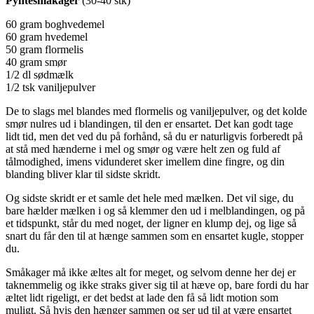
Pyntesmåkager
(30-40 stk)
60 gram boghvedemel
60 gram hvedemel
50 gram flormelis
40 gram smør
1/2 dl sødmælk
1/2 tsk vaniljepulver
De to slags mel blandes med flormelis og vaniljepulver, og det kolde
smør nulres ud i blandingen, til den er ensartet. Det kan godt tage
lidt tid, men det ved du på forhånd, så du er naturligvis forberedt på
at stå med hænderne i mel og smør og være helt zen og fuld af
tålmodighed, imens vidunderet sker imellem dine fingre, og din
blanding bliver klar til sidste skridt.
Og sidste skridt er et samle det hele med mælken. Det vil sige, du
bare hælder mælken i og så klemmer den ud i melblandingen, og på
et tidspunkt, står du med noget, der ligner en klump dej, og lige så
snart du får den til at hænge sammen som en ensartet kugle, stopper
du.
Småkager må ikke æltes alt for meget, og selvom denne her dej er
taknemmelig og ikke straks giver sig til at hæve op, bare fordi du har
æltet lidt rigeligt, er det bedst at lade den få så lidt motion som
muligt. Så hvis den hænger sammen og ser ud til at være ensartet