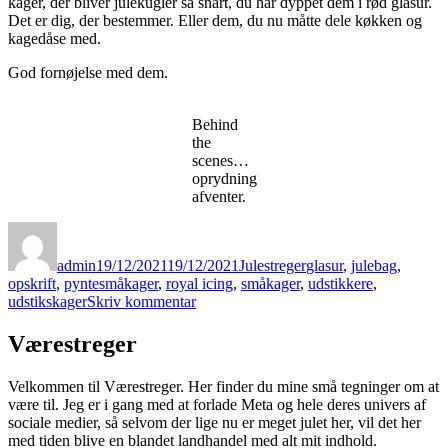
kager, der bliver julekugler så snart, du har dyppet dem i rød glasur.
Det er dig, der bestemmer. Eller dem, du nu måtte dele køkken og
kagedåse med.
God fornøjelse med dem.
Behind
the
scenes…
oprydning
afventer.
Forfatter
Udgivet
Kategorier
Tags
admin
19/12/2021
19/12/2021
Julestreger
glasur
,
julebag
,
opskrift
,
pyntesmåkager
,
royal icing
,
småkager
,
udstikkere
,
til
udstikskager
Skriv kommentar
Fint
pyntede
Værestreger
julesmåkager
Velkommen til Værestreger. Her finder du mine små tegninger om at
være til. Jeg er i gang med at forlade Meta og hele deres univers af
sociale medier, så selvom der lige nu er meget julet her, vil det her
med tiden blive en blandet landhandel med alt mit indhold.