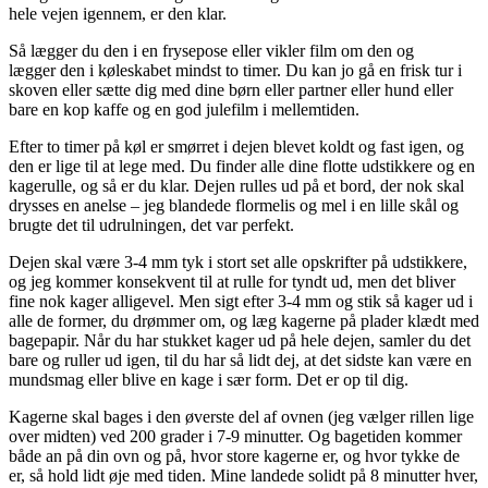
hele vejen igennem, er den klar.
Så lægger du den i en frysepose eller vikler film om den og
lægger den i køleskabet mindst to timer. Du kan jo gå en frisk tur i
skoven eller sætte dig med dine børn eller partner eller hund eller
bare en kop kaffe og en god julefilm i mellemtiden.
Efter to timer på køl er smørret i dejen blevet koldt og fast igen, og
den er lige til at lege med. Du finder alle dine flotte udstikkere og en
kagerulle, og så er du klar. Dejen rulles ud på et bord, der nok skal
drysses en anelse – jeg blandede flormelis og mel i en lille skål og
brugte det til udrulningen, det var perfekt.
Dejen skal være 3-4 mm tyk i stort set alle opskrifter på udstikkere,
og jeg kommer konsekvent til at rulle for tyndt ud, men det bliver
fine nok kager alligevel. Men sigt efter 3-4 mm og stik så kager ud i
alle de former, du drømmer om, og læg kagerne på plader klædt med
bagepapir. Når du har stukket kager ud på hele dejen, samler du det
bare og ruller ud igen, til du har så lidt dej, at det sidste kan være en
mundsmag eller blive en kage i sær form. Det er op til dig.
Kagerne skal bages i den øverste del af ovnen (jeg vælger rillen lige
over midten) ved 200 grader i 7-9 minutter. Og bagetiden kommer
både an på din ovn og på, hvor store kagerne er, og hvor tykke de
er, så hold lidt øje med tiden. Mine landede solidt på 8 minutter hver,