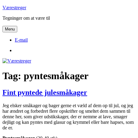
Videre
Værestreger
til
Tegninger om at være til
indhold
Menu
E-mail
E-
mail
Tag:
pyntesmåkager
Fint pyntede julesmåkager
Jeg elsker småkager og bager gerne et væld af dem op til jul, og jeg
har ændret og forbedret flere opskrifter og smeltet dem sammen til
denne her, som giver udstikskager, der er nemme at lave, smager
dejligt og kan pyntes med glasur og krymmel eller bare hapses, som
de er.