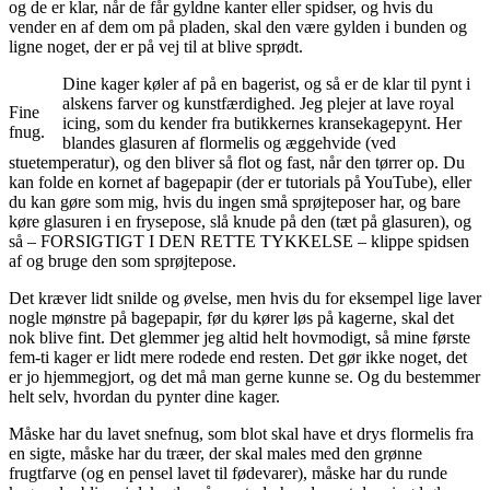
og de er klar, når de får gyldne kanter eller spidser, og hvis du
vender en af dem om på pladen, skal den være gylden i bunden og
ligne noget, der er på vej til at blive sprødt.
Dine kager køler af på en bagerist, og så er de klar til pynt i
alskens farver og kunstfærdighed. Jeg plejer at lave royal
Fine
icing, som du kender fra butikkernes kransekagepynt. Her
fnug.
blandes glasuren af flormelis og æggehvide (ved
stuetemperatur), og den bliver så flot og fast, når den tørrer op. Du
kan folde en kornet af bagepapir (der er tutorials på YouTube), eller
du kan gøre som mig, hvis du ingen små sprøjteposer har, og bare
køre glasuren i en frysepose, slå knude på den (tæt på glasuren), og
så – FORSIGTIGT I DEN RETTE TYKKELSE – klippe spidsen
af og bruge den som sprøjtepose.
Det kræver lidt snilde og øvelse, men hvis du for eksempel lige laver
nogle mønstre på bagepapir, før du kører løs på kagerne, skal det
nok blive fint. Det glemmer jeg altid helt hovmodigt, så mine første
fem-ti kager er lidt mere rodede end resten. Det gør ikke noget, det
er jo hjemmegjort, og det må man gerne kunne se. Og du bestemmer
helt selv, hvordan du pynter dine kager.
Måske har du lavet snefnug, som blot skal have et drys flormelis fra
en sigte, måske har du træer, der skal males med den grønne
frugtfarve (og en pensel lavet til fødevarer), måske har du runde