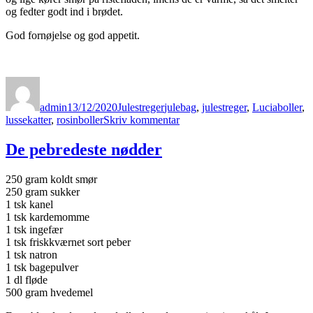
og fedter godt ind i brødet.
God fornøjelse og god appetit.
Forfatter
Udgivet
Kategorier
Tags
admin
13/12/2020
Julestreger
julebag
,
julestreger
,
Luciaboller
,
til
lussekatter
,
rosinboller
Skriv kommentar
Luciaboller
De pebredeste nødder
250 gram koldt smør
250 gram sukker
1 tsk kanel
1 tsk kardemomme
1 tsk ingefær
1 tsk friskkværnet sort peber
1 tsk natron
1 tsk bagepulver
1 dl fløde
500 gram hvedemel