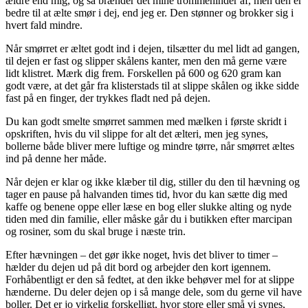
ældre end mig, og så brænder det mine trommehinder af, men den er
bedre til at ælte smør i dej, end jeg er. Den stønner og brokker sig i
hvert fald mindre.
Når smørret er æltet godt ind i dejen, tilsætter du mel lidt ad gangen,
til dejen er fast og slipper skålens kanter, men den må gerne være
lidt klistret. Mærk dig frem. Forskellen på 600 og 620 gram kan
godt være, at det går fra klisterstads til at slippe skålen og ikke sidde
fast på en finger, der trykkes fladt ned på dejen.
Du kan godt smelte smørret sammen med mælken i første skridt i
opskriften, hvis du vil slippe for alt det ælteri, men jeg synes,
bollerne både bliver mere luftige og mindre tørre, når smørret æltes
ind på denne her måde.
Når dejen er klar og ikke klæber til dig, stiller du den til hævning og
tager en pause på halvanden times tid, hvor du kan sætte dig med
kaffe og benene oppe eller læse en bog eller slukke alting og nyde
tiden med din familie, eller måske går du i butikken efter marcipan
og rosiner, som du skal bruge i næste trin.
Efter hævningen – det gør ikke noget, hvis det bliver to timer –
hælder du dejen ud på dit bord og arbejder den kort igennem.
Forhåbentligt er den så fedtet, at den ikke behøver mel for at slippe
hænderne. Du deler dejen op i så mange dele, som du gerne vil have
boller. Det er jo virkelig forskelligt, hvor store eller små vi synes,