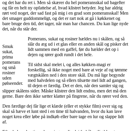
og det har du ret i. Men så skærer du hel pomeransskal ud bagefter
og får en helt ny opfattelse af, hvad klistret betyder. Jeg har aldrig
rørt ved noget, der sad fast på mig i en grad som pomeransskal! Men
det smager guddommeligt, og det er rart nok at gå i køkkenet og
bare bruge den tid, det tager, når man har chancen. Du kan lige nyde
det, når du står der.
Pomerans, sukat og rosiner hældes nu i skålen, og så
slår du æg ud i et glas eller en anden skål og pisker det
Smuk
lidt sammen med en gaffel, før du hælder det op i
sukat,
dejen og rører godt rundt i det hele.
prima
pomerans
Til sidst skal melet i, og alles køkken-magi er
og små
forskellig, så ikke noget med bare at veje af og tømme
rosiner
vægtskålen ned i den store skål. Du må lige begynde
uden
med halvdelen og så ellers tilsætte mel lidt ad gangen,
pølseender.
til dejen er færdig. Det er den, når den samler sig og
slipper skålens sider. Måske klistrer den lidt endnu, men det må den
gerne. Bare den ikke sætter klatter på fingrene, når du rører ved den.
Den færdige dej får lige et klæde (eller et stykke film) over sig og
skal så hæve et lunt sted i en time til halvanden, hvor du kan lave
noget krea eller løbe på indkøb eller bare tage en lur og slappe lidt
af.