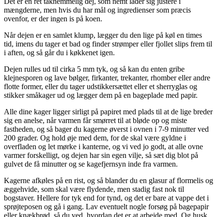
Det er en ret taknemmelig dej, som nemt lader sig justere i
mængderne, men hvis du har mål og ingredienser som præcis
ovenfor, er der ingen is på koen.
Når dejen er en samlet klump, lægger du den lige på køl en times
tid, imens du tager et bad og finder strømper eller fjollet slips frem til
i aften, og så går du i køkkenet igen.
Dejen rulles ud til cirka 5 mm tyk, og så kan du enten gribe
klejnesporen og lave bølger, firkanter, trekanter, rhomber eller andre
flotte former, eller du tager udstikkersættet eller et sherryglas og
stikker småkager ud og lægger dem på en bageplade med papir.
Alle dine kager ligger sirligt på papiret med plads til at de lige breder
sig en anelse, når varmen får smørret til at bløde op og miste
fastheden, og så bager du kagerne øverst i ovnen i 7-9 minutter ved
200 grader. Og hold øje med dem, for de skal være gyldne i
overfladen og let mørke i kanterne, og vi ved jo godt, at alle ovne
varmer forskelligt, og dejen har sin egen vilje, så sæt dig blot på
gulvet de få minutter og se kagefjernsyn inde fra varmen.
Kagerne afkøles på en rist, og så blander du en glasur af flormelis og
æggehvide, som skal være flydende, men stadig fast nok til
bogstaver. Hellere for tyk end for tynd, og det er bare at vappe det i
sprøjteposen og gå i gang. Lav eventuelt nogle forsøg på bagepapir
eller knækbrød, så du ved, hvordan det er at arbejde med. Og husk