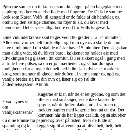
Pølserne samler du til kranse, som du lægger på en bageplade med
papir og trykker en anelse flade med fingrene. De får ikke samme
look som Karen Volfs, til gengæld er de fulde af dit håndelag og
omhu og den særlige charme, du føjer til alt, du laver med
hænderne. Det er væsentligt bedre end fru Volfs kageværk.
Dine vidunderkranse skal bages ved 180 grader i 12-14 minutter.
Alle ovne varmer helt forskelligt, og i min nye ovn skulle de kun
have ti minutter, i din skal de måske have 15 minutter. Den slags kan
man aldrig vide, så du bliver bare i køkkenet og holder øje med
udviklingen bag glasset i dit komfur. Du er sikkert også i gang med
at trille flere pølser, så du er jo i nærheden, og så har du også
muligheden for at nyde det helt ned i din sjæls dybeste, mørkeste
krog, som trænger til glæde, når duften af varmt smør og nød og
vanilje breder sig fra din ovn og lister sig op i al dit
åndedrætssystem. Ahhhh!
Kagerne er klar, når de er let gyldne, og som det
ofte er med småkager, er de ikke knasende
Hvad synes vi
sprøde, når du løfter pladen ud af varmen og
om
trækker papiret med kagerne hen på en rist. Det
vaniljekransene?
kommer, når de har ligget der lidt, og så skubber
du dine kranse fra papiret og over på risten, hvor de fulde af
spænding og knas lægger sig til at vente på at blive helt, helt, helt