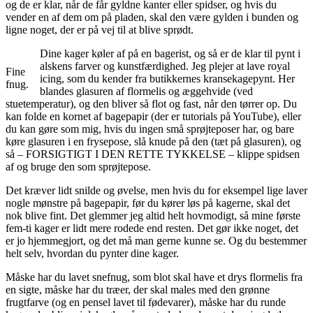
og de er klar, når de får gyldne kanter eller spidser, og hvis du
vender en af dem om på pladen, skal den være gylden i bunden og
ligne noget, der er på vej til at blive sprødt.
Dine kager køler af på en bagerist, og så er de klar til pynt i
alskens farver og kunstfærdighed. Jeg plejer at lave royal
Fine
icing, som du kender fra butikkernes kransekagepynt. Her
fnug.
blandes glasuren af flormelis og æggehvide (ved
stuetemperatur), og den bliver så flot og fast, når den tørrer op. Du
kan folde en kornet af bagepapir (der er tutorials på YouTube), eller
du kan gøre som mig, hvis du ingen små sprøjteposer har, og bare
køre glasuren i en frysepose, slå knude på den (tæt på glasuren), og
så – FORSIGTIGT I DEN RETTE TYKKELSE – klippe spidsen
af og bruge den som sprøjtepose.
Det kræver lidt snilde og øvelse, men hvis du for eksempel lige laver
nogle mønstre på bagepapir, før du kører løs på kagerne, skal det
nok blive fint. Det glemmer jeg altid helt hovmodigt, så mine første
fem-ti kager er lidt mere rodede end resten. Det gør ikke noget, det
er jo hjemmegjort, og det må man gerne kunne se. Og du bestemmer
helt selv, hvordan du pynter dine kager.
Måske har du lavet snefnug, som blot skal have et drys flormelis fra
en sigte, måske har du træer, der skal males med den grønne
frugtfarve (og en pensel lavet til fødevarer), måske har du runde