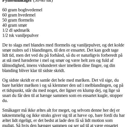
Pyntesmåkager
(30-40 stk)
60 gram boghvedemel
60 gram hvedemel
50 gram flormelis
40 gram smør
1/2 dl sødmælk
1/2 tsk vaniljepulver
De to slags mel blandes med flormelis og vaniljepulver, og det kolde
smør nulres ud i blandingen, til den er ensartet. Det kan godt tage
lidt tid, men det ved du på forhånd, så du er naturligvis forberedt på
at stå med hænderne i mel og smør og være helt zen og fuld af
tålmodighed, imens vidunderet sker imellem dine fingre, og din
blanding bliver klar til sidste skridt.
Og sidste skridt er et samle det hele med mælken. Det vil sige, du
bare hælder mælken i og så klemmer den ud i melblandingen, og på
et tidspunkt, står du med noget, der ligner en klump dej, og lige så
snart du får den til at hænge sammen som en ensartet kugle, stopper
du.
Småkager må ikke æltes alt for meget, og selvom denne her dej er
taknemmelig og ikke straks giver sig til at hæve op, bare fordi du har
æltet lidt rigeligt, er det bedst at lade den få så lidt motion som
muligt. Så hvis den hænger sammen og ser ud til at være ensartet