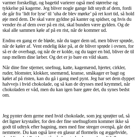
varmer forskelligt, og bagetid varierer også med størrelse og
tykkelse på kagerne. Jeg bliver nogle gange lidt snydt af dem, fordi
de går fra ‘lidt for lyse’ til ‘uha de blev mørke’ på ret kort tid, så hold
øje med dem. De skal være gyldne på kanter og spidser, og hvis du
vender én af dem over på en rist, skal bunden være gylden. Og de
skal alle sammen køle af på en rist, når de kommer ud.
Endnu en gang er de bløde, når du tager dem ud, men bliver sprøde,
når de køler af. Vent endelig ikke på, at de bliver sprøde i ovnen, for
så er de overbagt, og når de er kolde, og du tager en bid, bliver de til
rasp mellem dine læber. Og det er jo bare en vild skam.
Når dine fine stjerner, snefnug, katte, kagemænd, hjerter, cirkler,
ruder, blomster, klokker, snemænd, kranse, småkager er bagt og
kølet af på risten, kan du gå i gang med pynt. Jeg har set dem dyppet
halvvejs i hvid chokolade, og så kan de drysses med krymmel, når
chokoladen er våd, men du kan igen bare gøre det, du synes bedst
om.
Jeg pynter dem gerne med hvid chokolade, som jeg sprøjter ud, så
det ligner krystaller, for den der fine snefnugform kommer ikke så
godt til udtryk efter bagning, men med fine streger ovenpå, går det
nemmere. Du kan også lave en glasur af flormelis og æggehvide,