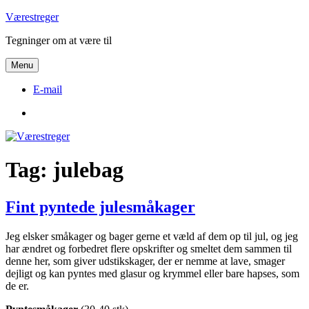
Videre
Værestreger
til
Tegninger om at være til
indhold
Menu
E-mail
E-
mail
Tag:
julebag
Fint pyntede julesmåkager
Jeg elsker småkager og bager gerne et væld af dem op til jul, og jeg
har ændret og forbedret flere opskrifter og smeltet dem sammen til
denne her, som giver udstikskager, der er nemme at lave, smager
dejligt og kan pyntes med glasur og krymmel eller bare hapses, som
de er.