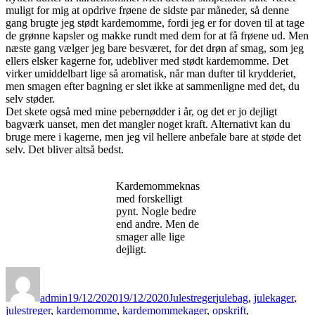
muligt for mig at opdrive frøene de sidste par måneder, så denne
gang brugte jeg stødt kardemomme, fordi jeg er for doven til at tage
de grønne kapsler og makke rundt med dem for at få frøene ud. Men
næste gang vælger jeg bare besværet, for det drøn af smag, som jeg
ellers elsker kagerne for, udebliver med stødt kardemomme. Det
virker umiddelbart lige så aromatisk, når man dufter til krydderiet,
men smagen efter bagning er slet ikke at sammenligne med det, du
selv støder.
Det skete også med mine pebernødder i år, og det er jo dejligt
bagværk uanset, men det mangler noget kraft. Alternativt kan du
bruge mere i kagerne, men jeg vil hellere anbefale bare at støde det
selv. Det bliver altså bedst.
Kardemommeknas
med forskelligt
pynt. Nogle bedre
end andre. Men de
smager alle lige
dejligt.
Forfatter
Udgivet
Kategorier
Tags
admin
19/12/2020
19/12/2020
Julestreger
julebag
,
julekager
,
julestreger
,
kardemomme
,
kardemommekager
,
opskrift
,