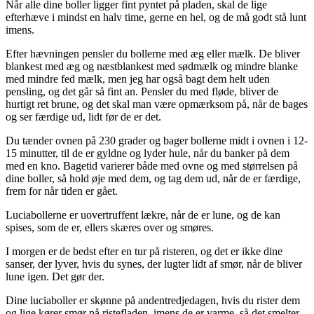
Når alle dine boller ligger fint pyntet på pladen, skal de lige
efterhæve i mindst en halv time, gerne en hel, og de må godt stå lunt
imens.
Efter hævningen pensler du bollerne med æg eller mælk. De bliver
blankest med æg og næstblankest med sødmælk og mindre blanke
med mindre fed mælk, men jeg har også bagt dem helt uden
pensling, og det går så fint an. Pensler du med fløde, bliver de
hurtigt ret brune, og det skal man være opmærksom på, når de bages
og ser færdige ud, lidt før de er det.
Du tænder ovnen på 230 grader og bager bollerne midt i ovnen i 12-
15 minutter, til de er gyldne og lyder hule, når du banker på dem
med en kno. Bagetid varierer både med ovne og med størrelsen på
dine boller, så hold øje med dem, og tag dem ud, når de er færdige,
frem for når tiden er gået.
Luciabollerne er uovertruffent lækre, når de er lune, og de kan
spises, som de er, ellers skæres over og smøres.
I morgen er de bedst efter en tur på risteren, og det er ikke dine
sanser, der lyver, hvis du synes, der lugter lidt af smør, når de bliver
lune igen. Det gør der.
Dine luciaboller er skønne på andentredjedagen, hvis du rister dem
og lige kører smør på ristefladen, imens de er varme, så det smelter