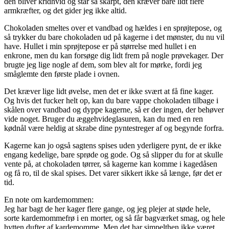
den bliver kridhvid og står så skarpt, den kræver bare lidt flere
armkræfter, og det gider jeg ikke altid.
Chokoladen smeltes over et vandbad og hældes i en sprøjtepose, og
så trykker du bare chokoladen ud på kagerne i det mønster, du nu vil
have. Hullet i min sprøjtepose er på størrelse med hullet i en
enkrone, men du kan forsøge dig lidt frem på nogle prøvekager. Der
brugte jeg lige nogle af dem, som blev alt for mørke, fordi jeg
småglemte den første plade i ovnen.
Det kræver lige lidt øvelse, men det er ikke svært at få fine kager.
Og hvis det fucker helt op, kan du bare vappe chokoladen tilbage i
skålen over vandbad og dyppe kagerne, så er der ingen, der behøver
vide noget. Bruger du æggehvideglasuren, kan du med en ren
kødnål være heldig at skrabe dine pyntestreger af og begynde forfra.
Kagerne kan jo også sagtens spises uden yderligere pynt, de er ikke
engang kedelige, bare sprøde og gode. Og så slipper du for at skulle
vente på, at chokoladen tørrer, så kagerne kan komme i kagedåsen
og få ro, til de skal spises. Det varer sikkert ikke så længe, før det er
tid.
En note om kardemommen:
Jeg har bagt de her kager flere gange, og jeg plejer at støde hele,
sorte kardemommefrø i en morter, og så får bagværket smag, og hele
hytten dufter af kardemomme. Men det har simpelthen ikke været