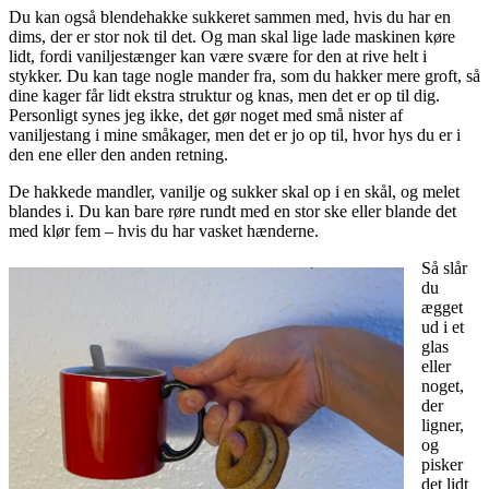
Du kan også blendehakke sukkeret sammen med, hvis du har en
dims, der er stor nok til det. Og man skal lige lade maskinen køre
lidt, fordi vaniljestænger kan være svære for den at rive helt i
stykker. Du kan tage nogle mander fra, som du hakker mere groft, så
dine kager får lidt ekstra struktur og knas, men det er op til dig.
Personligt synes jeg ikke, det gør noget med små nister af
vaniljestang i mine småkager, men det er jo op til, hvor hys du er i
den ene eller den anden retning.
De hakkede mandler, vanilje og sukker skal op i en skål, og melet
blandes i. Du kan bare røre rundt med en stor ske eller blande det
med klør fem – hvis du har vasket hænderne.
Så slår
du
ægget
ud i et
glas
eller
noget,
der
ligner,
og
pisker
det lidt