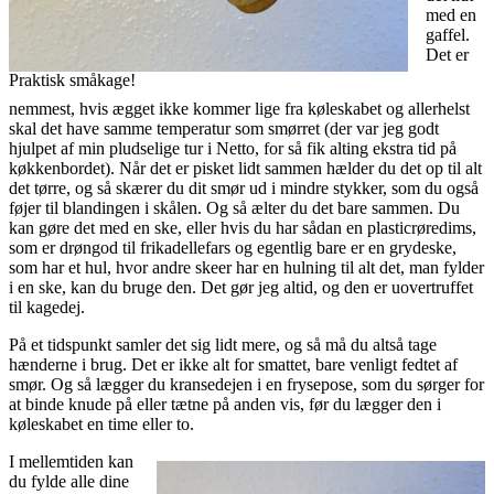
med en
gaffel.
Det er
Praktisk småkage!
nemmest, hvis ægget ikke kommer lige fra køleskabet og allerhelst
skal det have samme temperatur som smørret (der var jeg godt
hjulpet af min pludselige tur i Netto, for så fik alting ekstra tid på
køkkenbordet). Når det er pisket lidt sammen hælder du det op til alt
det tørre, og så skærer du dit smør ud i mindre stykker, som du også
føjer til blandingen i skålen. Og så ælter du det bare sammen. Du
kan gøre det med en ske, eller hvis du har sådan en plasticrøredims,
som er drøngod til frikadellefars og egentlig bare er en grydeske,
som har et hul, hvor andre skeer har en hulning til alt det, man fylder
i en ske, kan du bruge den. Det gør jeg altid, og den er uovertruffet
til kagedej.
På et tidspunkt samler det sig lidt mere, og så må du altså tage
hænderne i brug. Det er ikke alt for smattet, bare venligt fedtet af
smør. Og så lægger du kransedejen i en frysepose, som du sørger for
at binde knude på eller tætne på anden vis, før du lægger den i
køleskabet en time eller to.
I mellemtiden kan
du fylde alle dine