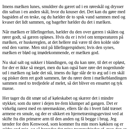
Imens mælken lunes, smuldrer du gæret ud i en røreskål og drysser
din safran i en anden skål, hvor du knuser det. Det kan du gøre med
bagsiden af en teske, og du hælder de to spsk vand sammen med og
kvaser det lidt sammen, og bagefter hælder du det i mælken.
Når mælken er lillefingerlun, hælder du den over gæren i skålen og
rører godt, så gæren opløses. Hvis du er i tvivl om temperaturen på
mælken, er huskereglen, at det hellere må være til den kolde side
end den varme. Men stol på lillefingerspidsen; hvis den synes,
mælken er blød og imødekommende, er mælken god.
Nu skal salt og sukker i blandingen, og du kan røre, til det er opløst,
for der er ikke så meget, men du kan også bare røre det nogenlunde
ud i mælken og lade det stå, imens du lige slår de to æg ud i en skål
og pisker dem ret godt sammen, før du rører dem i mælkeblandingen
sammen med to tredjedele af melet, så det bliver en ensartet og tyk
masse.
Her tager du dit smør ud af køleskabet og skærer det i mindre
stykker, som du rører i dejen tre-fem klumper ad gangen. Det er
virkelig rarest med en røremaskine, ellers får du i hvert fald trænet
armene en smule, og der er sikkert en hjernetræningsgevinst ved at
skifte fra din primære arm til den anden og få begge i brug. Jeg
tænder for den Kenwood, som kommer fra min mors køkken og er