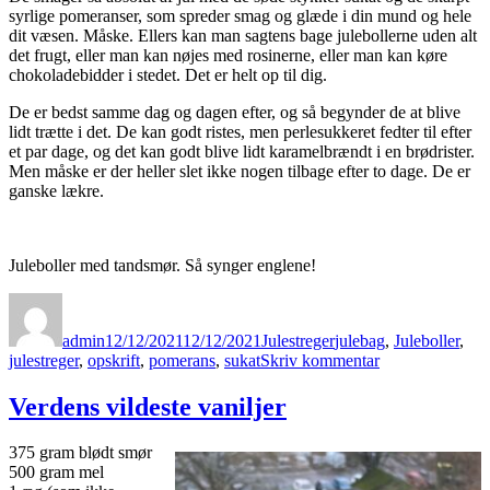
syrlige pomeranser, som spreder smag og glæde i din mund og hele
dit væsen. Måske. Ellers kan man sagtens bage julebollerne uden alt
det frugt, eller man kan nøjes med rosinerne, eller man kan køre
chokoladebidder i stedet. Det er helt op til dig.
De er bedst samme dag og dagen efter, og så begynder de at blive
lidt trætte i det. De kan godt ristes, men perlesukkeret fedter til efter
et par dage, og det kan godt blive lidt karamelbrændt i en brødrister.
Men måske er der heller slet ikke nogen tilbage efter to dage. De er
ganske lækre.
Juleboller med tandsmør. Så synger englene!
Forfatter
Udgivet
Kategorier
Tags
admin
12/12/2021
12/12/2021
Julestreger
julebag
,
Juleboller
,
til
julestreger
,
opskrift
,
pomerans
,
sukat
Skriv kommentar
Julens
bedste
Verdens vildeste vaniljer
boller
375 gram blødt smør
500 gram mel