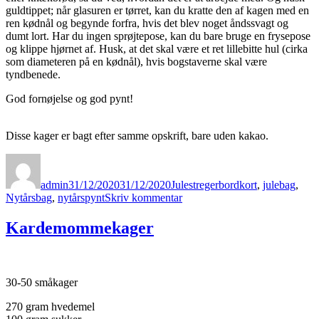
guldtippet; når glasuren er tørret, kan du kratte den af kagen med en
ren kødnål og begynde forfra, hvis det blev noget åndssvagt og
dumt lort. Har du ingen sprøjtepose, kan du bare bruge en frysepose
og klippe hjørnet af. Husk, at det skal være et ret lillebitte hul (cirka
som diameteren på en kødnål), hvis bogstaverne skal være
tyndbenede.
God fornøjelse og god pynt!
Disse kager er bagt efter samme opskrift, bare uden kakao.
Forfatter
Udgivet
Kategorier
Tags
admin
31/12/2020
31/12/2020
Julestreger
bordkort
,
julebag
,
til
Nytårsbag
,
nytårspynt
Skriv kommentar
Småkager
Kardemommekager
30-50 småkager
270 gram hvedemel