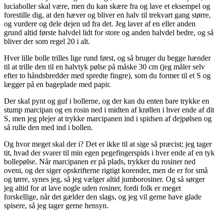
luciaboller skal være, men du kan skære fra og lave et eksempel og
forestille dig, at den hæver og bliver en halv til trekvart gang større,
og vurdere og dele dejen ud fra det. Jeg laver af en eller anden
grund altid første halvdel lidt for store og anden halvdel bedre, og så
bliver der som regel 20 i alt.
Hver lille bolle trilles lige rund først, og så bruger du begge hænder
til at trille den til en halvtyk pølse på måske 30 cm (jeg måler selv
efter to håndsbredder med spredte fingre), som du former til et S og
lægger på en bageplade med papir.
Der skal pynt og guf i bollerne, og der kan du enten bare trykke en
stump marcipan og en rosin ned i midten af krøllen i hver ende af dit
S, men jeg plejer at trykke marcipanen ind i spidsen af dejpølsen og
så rulle den med ind i bollen.
Og hvor meget skal der i? Det er ikke til at sige så præcist; jeg tager
tit, hvad der svarer til min egen pegefingerspids i hver ende af en tyk
bollepølse. Når marcipanen er på plads, trykker du rosiner ned
oveni, og der siger opskrifterne rigtigt korender, men de er for små
og tørre, synes jeg, så jeg vælger altid jumborosiner. Og så sørger
jeg altid for at lave nogle uden rosiner, fordi folk er meget
forskellige, når det gælder den slags, og jeg vil gerne have glade
spisere, så jeg tager gerne hensyn.