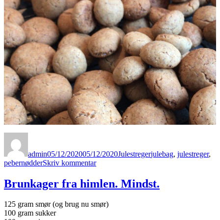
Forfatter
Udgivet
Kategorier
Tags
admin
05/12/2020
05/12/2020
Julestreger
julebag
,
julestreger
,
til
pebernødder
Skriv kommentar
De
pebredeste
Brunkager fra himlen. Mindst.
nødder
125 gram smør (og brug nu smør)
100 gram sukker