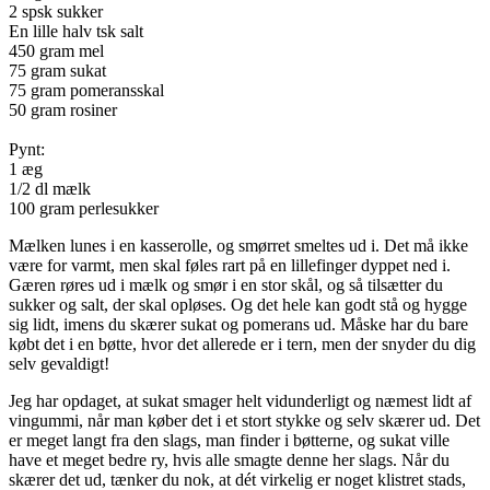
2 spsk sukker
En lille halv tsk salt
450 gram mel
75 gram sukat
75 gram pomeransskal
50 gram rosiner
Pynt:
1 æg
1/2 dl mælk
100 gram perlesukker
Mælken lunes i en kasserolle, og smørret smeltes ud i. Det må ikke
være for varmt, men skal føles rart på en lillefinger dyppet ned i.
Gæren røres ud i mælk og smør i en stor skål, og så tilsætter du
sukker og salt, der skal opløses. Og det hele kan godt stå og hygge
sig lidt, imens du skærer sukat og pomerans ud. Måske har du bare
købt det i en bøtte, hvor det allerede er i tern, men der snyder du dig
selv gevaldigt!
Jeg har opdaget, at sukat smager helt vidunderligt og næmest lidt af
vingummi, når man køber det i et stort stykke og selv skærer ud. Det
er meget langt fra den slags, man finder i bøtterne, og sukat ville
have et meget bedre ry, hvis alle smagte denne her slags. Når du
skærer det ud, tænker du nok, at dét virkelig er noget klistret stads,