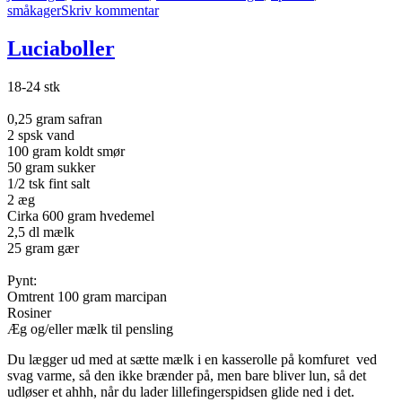
til
småkager
Skriv kommentar
Kardemommekager
Luciaboller
18-24 stk
0,25 gram safran
2 spsk vand
100 gram koldt smør
50 gram sukker
1/2 tsk fint salt
2 æg
Cirka 600 gram hvedemel
2,5 dl mælk
25 gram gær
Pynt:
Omtrent 100 gram marcipan
Rosiner
Æg og/eller mælk til pensling
Du lægger ud med at sætte mælk i en kasserolle på komfuret ved
svag varme, så den ikke brænder på, men bare bliver lun, så det
udløser et ahhh, når du lader lillefingerspidsen glide ned i det.