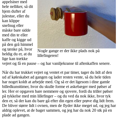
appelsiner med
hele nelliker, så dit
hjem dufter af
julestue, eller du
kan klippe
snefnug eller
måske bare sidde
med din te eller
kaffe og kigge ud
på den grå himmel
og tænke på, hvor
Nogle gange er der ikke plads nok på
heldig du er, at du
lillefingeren!
lige kan trække
vejret og få en pause – og har vaniljekranse til aftenkaffen senere.
Når du har trukket vejret og ventet et par timer, tager du lidt af den
ud af køleskabet ad gangen og lader resten vente, så du hele tiden
har noget koldt at arbejde med. Og så er det ligesom i dine gamle
billedkunsttimer, hvor du skulle forme et askebæger med pølser af
ler. Her er opgaven bare nemmere og sjovere, fordi du triller pølser
på tykkelse med min lillefinger – og du ved da nok ikke, hvor tyk
den er, så der kan du bare gå efter din egen eller prøve dig lidt frem.
De bliver større lidt i ovnen, men de flyder ikke meget ud, og jeg har
aldrig oplevet, at de bager sammen, og jeg har da nok 20 stk på en
plade ad gangen.