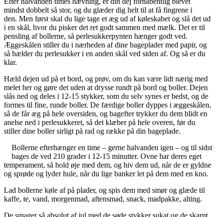
Efter halvanden times hævning, er din dej forhåbentlig blevet
mindst dobbelt så stor, og du glæder dig helt til at få fingrene i
den. Men først skal du lige tage et æg ud af køleskabet og slå det ud
i en skål, hvor du pisker det ret godt sammen med mælk. Det er til
pensling af bollerne, så perlesukkerpynten hænger godt ved.
Æggeskålen stiller du i nærheden af dine bageplader med papir, og
så hælder du perlesukker i en anden skål ved siden af. Og så er du
klar.
Hæld dejen ud på et bord, og prøv, om du kan være lidt nærig med
melet her og gøre det uden at drysse rundt på bord og boller. Dejen
slås ned og deles i 12-15 stykker, som du selv synes er bedst, og de
formes til fine, runde boller. De færdige boller dyppes i æggeskålen,
så de får æg på hele oversiden, og bagefter trykker du dem blidt en
anelse ned i perlesukkeret, så det klæber på hele overen, før du
stiller dine boller sirligt på rad og række på din bageplade.
Bollerne efterhænger en time – gerne halvanden igen – og til sidst
bages de ved 210 grader i 12-15 minutter. Ovne har deres eget
temperament, så hold øje med dem, og hiv dem ud, når de er gyldne
og sprøde og lyder hule, når du lige banker let på dem med en kno.
Lad bollerne køle af på plader, og spis dem med smør og glæde til
kaffe, te, vand, morgenmad, aftensmad, snack, madpakke, alting.
De smager så absolut af jul med de søde stykker sukat og de skarpt