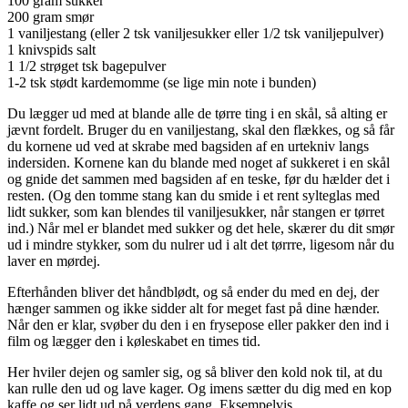
100 gram sukker
200 gram smør
1 vaniljestang (eller 2 tsk vaniljesukker eller 1/2 tsk vaniljepulver)
1 knivspids salt
1 1/2 strøget tsk bagepulver
1-2 tsk stødt kardemomme (se lige min note i bunden)
Du lægger ud med at blande alle de tørre ting i en skål, så alting er
jævnt fordelt. Bruger du en vaniljestang, skal den flækkes, og så får
du kornene ud ved at skrabe med bagsiden af en urtekniv langs
indersiden. Kornene kan du blande med noget af sukkeret i en skål
og gnide det sammen med bagsiden af en teske, før du hælder det i
resten. (Og den tomme stang kan du smide i et rent sylteglas med
lidt sukker, som kan blendes til vaniljesukker, når stangen er tørret
ind.) Når mel er blandet med sukker og det hele, skærer du dit smør
ud i mindre stykker, som du nulrer ud i alt det tørrre, ligesom når du
laver en mørdej.
Efterhånden bliver det håndblødt, og så ender du med en dej, der
hænger sammen og ikke sidder alt for meget fast på dine hænder.
Når den er klar, svøber du den i en frysepose eller pakker den ind i
film og lægger den i køleskabet en times tid.
Her hviler dejen og samler sig, og så bliver den kold nok til, at du
kan rulle den ud og lave kager. Og imens sætter du dig med en kop
kaffe og ser lidt ud på verdens gang. Eksempelvis.