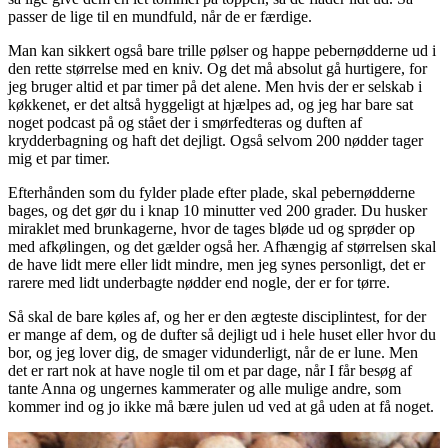
passer de lige til en mundfuld, når de er færdige.
Man kan sikkert også bare trille pølser og happe pebernødderne ud i
den rette størrelse med en kniv. Og det må absolut gå hurtigere, for
jeg bruger altid et par timer på det alene. Men hvis der er selskab i
køkkenet, er det altså hyggeligt at hjælpes ad, og jeg har bare sat
noget podcast på og stået der i smørfedteras og duften af
krydderbagning og haft det dejligt. Også selvom 200 nødder tager
mig et par timer.
Efterhånden som du fylder plade efter plade, skal pebernødderne
bages, og det gør du i knap 10 minutter ved 200 grader. Du husker
miraklet med brunkagerne, hvor de tages bløde ud og sprøder op
med afkølingen, og det gælder også her. Afhængig af størrelsen skal
de have lidt mere eller lidt mindre, men jeg synes personligt, det er
rarere med lidt underbagte nødder end nogle, der er for tørre.
Så skal de bare køles af, og her er den ægteste disciplintest, for der
er mange af dem, og de dufter så dejligt ud i hele huset eller hvor du
bor, og jeg lover dig, de smager vidunderligt, når de er lune. Men
det er rart nok at have nogle til om et par dage, når I får besøg af
tante Anna og ungernes kammerater og alle mulige andre, som
kommer ind og jo ikke må bære julen ud ved at gå uden at få noget.