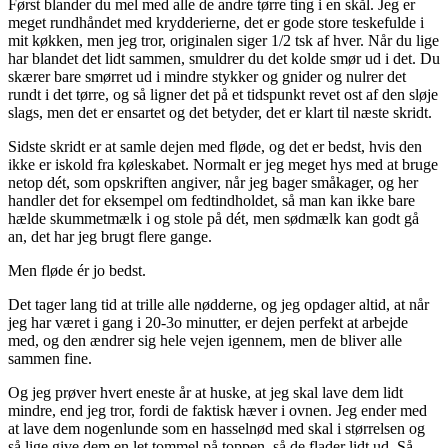
Først blander du mel med alle de andre tørre ting i en skål. Jeg er
meget rundhåndet med krydderierne, det er gode store teskefulde i
mit køkken, men jeg tror, originalen siger 1/2 tsk af hver. Når du lige
har blandet det lidt sammen, smuldrer du det kolde smør ud i det. Du
skærer bare smørret ud i mindre stykker og gnider og nulrer det
rundt i det tørre, og så ligner det på et tidspunkt revet ost af den sløje
slags, men det er ensartet og det betyder, det er klart til næste skridt.
Sidste skridt er at samle dejen med fløde, og det er bedst, hvis den
ikke er iskold fra køleskabet. Normalt er jeg meget hys med at bruge
netop dét, som opskriften angiver, når jeg bager småkager, og her
handler det for eksempel om fedtindholdet, så man kan ikke bare
hælde skummetmælk i og stole på dét, men sødmælk kan godt gå
an, det har jeg brugt flere gange.
Men fløde ér jo bedst.
Det tager lang tid at trille alle nødderne, og jeg opdager altid, at når
jeg har været i gang i 20-3o minutter, er dejen perfekt at arbejde
med, og den ændrer sig hele vejen igennem, men de bliver alle
sammen fine.
Og jeg prøver hvert eneste år at huske, at jeg skal lave dem lidt
mindre, end jeg tror, fordi de faktisk hæver i ovnen. Jeg ender med
at lave dem nogenlunde som en hasselnød med skal i størrelsen og
så lige give dem en let tommel på toppen, så de flader lidt ud. Så