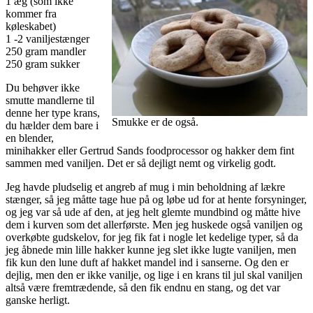
1 æg (som ikke
kommer fra
køleskabet)
1 -2 vaniljestænger
250 gram mandler
250 gram sukker
Du behøver ikke
smutte mandlerne til
denne her type krans,
Smukke er de også.
du hælder dem bare i
en blender,
minihakker eller Gertrud Sands foodprocessor og hakker dem fint
sammen med vaniljen. Det er så dejligt nemt og virkelig godt.
Jeg havde pludselig et angreb af mug i min beholdning af lækre
stænger, så jeg måtte tage hue på og løbe ud for at hente forsyninger,
og jeg var så ude af den, at jeg helt glemte mundbind og måtte hive
dem i kurven som det allerførste. Men jeg huskede også vaniljen og
overkøbte gudskelov, for jeg fik fat i nogle let kedelige typer, så da
jeg åbnede min lille hakker kunne jeg slet ikke lugte vaniljen, men
fik kun den lune duft af hakket mandel ind i sanserne. Og den er
dejlig, men den er ikke vanilje, og lige i en krans til jul skal vaniljen
altså være fremtrædende, så den fik endnu en stang, og det var
ganske herligt.