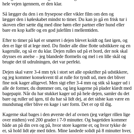
hele vejen igennem, er den klar.
Så lægger du den i en frysepose eller vikler film om den og
lægger den i køleskabet mindst to timer. Du kan jo gå en frisk tur i
skoven eller sætte dig med dine børn eller partner eller hund eller
bare en kop kaffe og en god julefilm i mellemtiden.
Efter to timer på køl er smørret i dejen blevet koldt og fast igen, og
den er lige til at lege med. Du finder alle dine flotte udstikkere og en
kagerulle, og så er du klar. Dejen rulles ud på et bord, der nok skal
drysses en anelse – jeg blandede flormelis og mel i en lille skål og
brugte det til udrulningen, det var perfekt.
Dejen skal være 3-4 mm tyk i stort set alle opskrifter på udstikkere,
og jeg kommer konsekvent til at rulle for tyndt ud, men det bliver
fine nok kager alligevel. Men sigt efter 3-4 mm og stik så kager ud i
alle de former, du drømmer om, og læg kagerne på plader klædt med
bagepapir. Når du har stukket kager ud på hele dejen, samler du det
bare og ruller ud igen, til du har så lidt dej, at det sidste kan være en
mundsmag eller blive en kage i sær form. Det er op til dig.
Kagerne skal bages i den øverste del af ovnen (jeg vælger rillen lige
over midten) ved 200 grader i 7-9 minutter. Og bagetiden kommer
både an på din ovn og på, hvor store kagerne er, og hvor tykke de
er, så hold lidt øje med tiden. Mine landede solidt på 8 minutter hver,