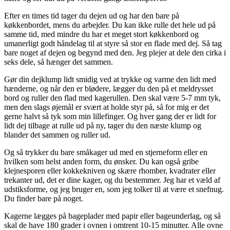
Efter en times tid tager du dejen ud og har den bare på
køkkenbordet, mens du arbejder. Du kan ikke rulle det hele ud på
samme tid, med mindre du har et meget stort køkkenbord og
umanerligt godt håndelag til at styre så stor en flade med dej. Så tag
bare noget af dejen og begynd med den. Jeg plejer at dele den cirka i
seks dele, så hænger det sammen.
Gør din dejklump lidt smidig ved at trykke og varme den lidt med
hænderne, og når den er blødere, lægger du den på et meldrysset
bord og ruller den flad med kagerullen. Den skal være 5-7 mm tyk,
men den slags øjemål er svært at holde styr på, så for mig er det
gerne halvt så tyk som min lillefinger. Og hver gang der er lidt for
lidt dej tilbage at rulle ud på ny, tager du den næste klump og
blander det sammen og ruller ud.
Og så trykker du bare småkager ud med en stjerneform eller en
hvilken som helst anden form, du ønsker. Du kan også gribe
klejnesporen eller kokkekniven og skære rhomber, kvadrater eller
trekanter ud, det er dine kager, og du bestemmer. Jeg har et væld af
udstiksforme, og jeg bruger en, som jeg tolker til at være et snefnug.
Du finder bare på noget.
Kagerne lægges på bageplader med papir eller bageunderlag, og så
skal de have 180 grader i ovnen i omtrent 10-15 minutter. Alle ovne