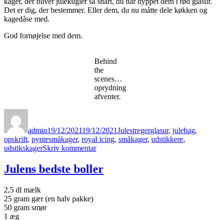
kager, der bliver julekugler så snart, du har dyppet dem i rød glasur.
Det er dig, der bestemmer. Eller dem, du nu måtte dele køkken og
kagedåse med.
God fornøjelse med dem.
Behind
the
scenes…
oprydning
afventer.
Forfatter
Udgivet
Kategorier
Tags
admin
19/12/2021
19/12/2021
Julestreger
glasur
,
julebag
,
opskrift
,
pyntesmåkager
,
royal icing
,
småkager
,
udstikkere
,
til
udstikskager
Skriv kommentar
Fint
pyntede
Julens bedste boller
julesmåkager
2,5 dl mælk
25 gram gær (en halv pakke)
50 gram smør
1 æg