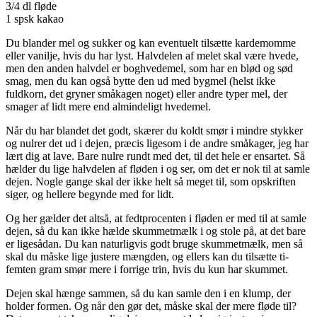
3/4 dl fløde
1 spsk kakao
Du blander mel og sukker og kan eventuelt tilsætte kardemomme
eller vanilje, hvis du har lyst. Halvdelen af melet skal være hvede,
men den anden halvdel er boghvedemel, som har en blød og sød
smag, men du kan også bytte den ud med bygmel (helst ikke
fuldkorn, det gryner småkagen noget) eller andre typer mel, der
smager af lidt mere end almindeligt hvedemel.
Når du har blandet det godt, skærer du koldt smør i mindre stykker
og nulrer det ud i dejen, præcis ligesom i de andre småkager, jeg har
lært dig at lave. Bare nulre rundt med det, til det hele er ensartet. Så
hælder du lige halvdelen af fløden i og ser, om det er nok til at samle
dejen. Nogle gange skal der ikke helt så meget til, som opskriften
siger, og hellere begynde med for lidt.
Og her gælder det altså, at fedtprocenten i fløden er med til at samle
dejen, så du kan ikke hælde skummetmælk i og stole på, at det bare
er ligesådan. Du kan naturligvis godt bruge skummetmælk, men så
skal du måske lige justere mængden, og ellers kan du tilsætte ti-
femten gram smør mere i forrige trin, hvis du kun har skummet.
Dejen skal hænge sammen, så du kan samle den i en klump, der
holder formen. Og når den gør det, måske skal der mere fløde til?