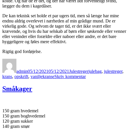
kolde. Og når de er det, og der har været lidt forventeligt svind,
lægger du dem i kagedåser.
De kan teknisk set holde et par ugers tid, men så længe har mine
endnu aldrig overlevet i nærheden af min grådige mund. De er
virkelig gode. Og selvom de tager tid, er det ikke svært eller
krævende, og hvis du har selskab af børn eller søskende eller venner
eller veninder eller forældre eller naboer eller andre, er det bare
hyggeligere og føles mere effektivt.
Rigtig god fordøjelse.
Forfatter
Udgivet
Kategorier
Tags
admin
05/12/2021
05/12/2021
Julestreger
julebag
,
julestreger
,
til
krans
,
opskrift
,
vaniljekranse
Skriv kommentar
Verdens
vildeste
Småkager
vaniljer
150 gram hvedemel
150 gram boghvedemel
120 gram sukker
140 gram smør