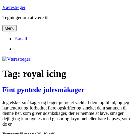
Videre
Værestreger
til
Tegninger om at være til
indhold
Menu
E-mail
E-
mail
Tag:
royal icing
Fint pyntede julesmåkager
Jeg elsker småkager og bager gerne et væld af dem op til jul, og jeg
har ændret og forbedret flere opskrifter og smeltet dem sammen til
denne her, som giver udstikskager, der er nemme at lave, smager
dejligt og kan pyntes med glasur og krymmel eller bare hapses, som
de er.