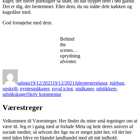
kager, der bliver julekugler så snart, du har dyppet dem i rød glasur.
Det er dig, der bestemmer. Eller dem, du nu måtte dele køkken og
kagedåse med.
God fornøjelse med dem.
Behind
the
scenes…
oprydning
afventer.
Forfatter
Udgivet
Kategorier
Tags
admin
19/12/2021
19/12/2021
Julestreger
glasur
,
julebag
,
opskrift
,
pyntesmåkager
,
royal icing
,
småkager
,
udstikkere
,
til
udstikskager
Skriv kommentar
Fint
pyntede
Værestreger
julesmåkager
Velkommen til Værestreger. Her finder du mine små tegninger om at
være til. Jeg er i gang med at forlade Meta og hele deres univers af
sociale medier, så selvom der lige nu er meget julet her, vil det her
med tiden blive en blandet landhandel med alt mit indhold.