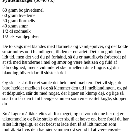
Pyntesmåkager
(30-40 stk)
60 gram boghvedemel
60 gram hvedemel
50 gram flormelis
40 gram smør
1/2 dl sødmælk
1/2 tsk vaniljepulver
De to slags mel blandes med flormelis og vaniljepulver, og det kolde
smør nulres ud i blandingen, til den er ensartet. Det kan godt tage
lidt tid, men det ved du på forhånd, så du er naturligvis forberedt på
at stå med hænderne i mel og smør og være helt zen og fuld af
tålmodighed, imens vidunderet sker imellem dine fingre, og din
blanding bliver klar til sidste skridt.
Og sidste skridt er et samle det hele med mælken. Det vil sige, du
bare hælder mælken i og så klemmer den ud i melblandingen, og på
et tidspunkt, står du med noget, der ligner en klump dej, og lige så
snart du får den til at hænge sammen som en ensartet kugle, stopper
du.
Småkager må ikke æltes alt for meget, og selvom denne her dej er
taknemmelig og ikke straks giver sig til at hæve op, bare fordi du har
æltet lidt rigeligt, er det bedst at lade den få så lidt motion som
muligt. Så hvis den hænger sammen og ser ud til at være ensartet