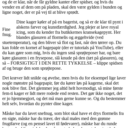
og de er klar, når de får gyldne kanter eller spidser, og hvis du
vender en af dem om på pladen, skal den være gylden i bunden og
ligne noget, der er på vej til at blive sprødt.
Dine kager køler af på en bagerist, og så er de klar til pynt i
alskens farver og kunstfærdighed. Jeg plejer at lave royal
Fine
icing, som du kender fra butikkernes kransekagepynt. Her
fnug.
blandes glasuren af flormelis og æggehvide (ved
stuetemperatur), og den bliver så flot og fast, når den tørrer op. Du
kan folde en kornet af bagepapir (der er tutorials på YouTube), eller
du kan gøre som mig, hvis du ingen små sprøjteposer har, og bare
køre glasuren i en frysepose, slå knude på den (tæt på glasuren), og
så – FORSIGTIGT I DEN RETTE TYKKELSE – klippe spidsen
af og bruge den som sprøjtepose.
Det kræver lidt snilde og øvelse, men hvis du for eksempel lige laver
nogle mønstre på bagepapir, før du kører løs på kagerne, skal det
nok blive fint. Det glemmer jeg altid helt hovmodigt, så mine første
fem-ti kager er lidt mere rodede end resten. Det gør ikke noget, det
er jo hjemmegjort, og det må man gerne kunne se. Og du bestemmer
helt selv, hvordan du pynter dine kager.
Måske har du lavet snefnug, som blot skal have et drys flormelis fra
en sigte, måske har du træer, der skal males med den grønne
frugtfarve (og en pensel lavet til fødevarer), måske har du runde