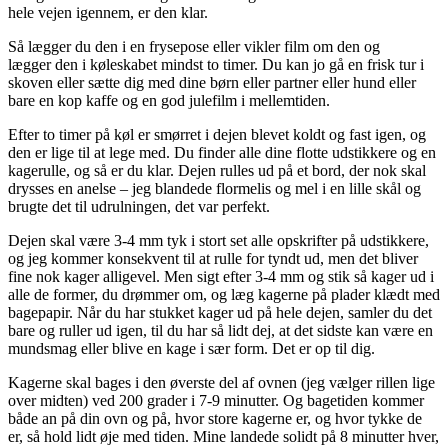
hele vejen igennem, er den klar.
Så lægger du den i en frysepose eller vikler film om den og
lægger den i køleskabet mindst to timer. Du kan jo gå en frisk tur i
skoven eller sætte dig med dine børn eller partner eller hund eller
bare en kop kaffe og en god julefilm i mellemtiden.
Efter to timer på køl er smørret i dejen blevet koldt og fast igen, og
den er lige til at lege med. Du finder alle dine flotte udstikkere og en
kagerulle, og så er du klar. Dejen rulles ud på et bord, der nok skal
drysses en anelse – jeg blandede flormelis og mel i en lille skål og
brugte det til udrulningen, det var perfekt.
Dejen skal være 3-4 mm tyk i stort set alle opskrifter på udstikkere,
og jeg kommer konsekvent til at rulle for tyndt ud, men det bliver
fine nok kager alligevel. Men sigt efter 3-4 mm og stik så kager ud i
alle de former, du drømmer om, og læg kagerne på plader klædt med
bagepapir. Når du har stukket kager ud på hele dejen, samler du det
bare og ruller ud igen, til du har så lidt dej, at det sidste kan være en
mundsmag eller blive en kage i sær form. Det er op til dig.
Kagerne skal bages i den øverste del af ovnen (jeg vælger rillen lige
over midten) ved 200 grader i 7-9 minutter. Og bagetiden kommer
både an på din ovn og på, hvor store kagerne er, og hvor tykke de
er, så hold lidt øje med tiden. Mine landede solidt på 8 minutter hver,